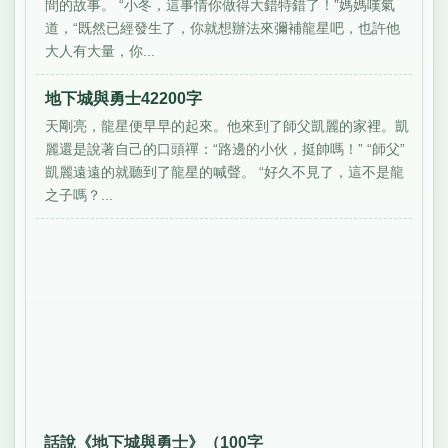
間的故事。 “小冬，這事情你做得大錯特錯了！”媽媽嘆氣
道，“既然已經發生了，你就想辦法來彌補龍星吧，也許他
大人有大量，你...
地下城與勇士42200字
天剛亮，龍星便早早的起來。他來到了師父凱麗的家裡。凱
麗還是說著自己的口頭禪：“路邊的小伙，挺帥嗎！” “師父”
凱麗遠遠的就聽到了龍星的喊聲。 “好久不見了，這不是龍
之子嗎？...
話說《地下城與勇士》（100字