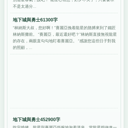
不是太過分...
地下城與勇士61300字
“林納斯大叔，您好啊！”賽麗亞挽着龍星的胳膊來到了鐵匠
林納斯攤前。 “賽麗亞，最近還好吧？”林納斯直接無視龍星
的存在，兩眼直勾勾地盯着賽麗亞。 “感謝您這些日子對我
的照顧，...
地下城與勇士452900字
吃完燒烤，龍星與賽麗亞舒服地泡着溫泉。當龍星想做進一