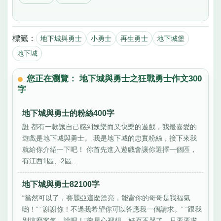
標籤：
地下城與勇士
小勇士
再生勇士
地下城堡
地下城
您正在瀏覽： 地下城與勇士之狂戰勇士作文300
字
地下城與勇士的粉絲400字
誰 都有一款讓自己感到娛樂而又快樂的遊戲，我最喜愛的
遊戲是地下城與勇士。 我是地下城的忠實粉絲，接下來我
就給你介紹一下吧！ 你首先進入遊戲會讓你選擇一個區，
有江西1區、2區...
地下城與勇士82100字
“當然可以了，賽麗亞這麼漂亮，能當你的哥哥是我福氣
喲！” “謝謝你！不過我希望你可以答應我一個請求。” “跟我
別這麼客氣，說吧！”龍星心裡想，好歹不哭了，只要要求