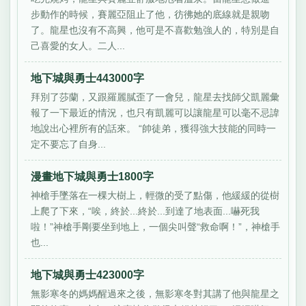
步動作的時候，賽麗亞阻止了他，彷彿她的底線就是親吻
了。龍星也沒有不高興，他可是不喜歡勉強人的，特別是自
己喜愛的女人。二人...
地下城與勇士443000字
拜別了莎蘭，又跟羅麗膩歪了一會兒，龍星去找師父凱麗彙
報了一下最近的情況，也只有凱麗可以讓龍星可以毫不忌諱
地說出心裡所有的話來。 “帥徒弟，獲得強大技能的同時一
定不要忘了自身...
漫畫地下城與勇士1800字
神槍手墜落在一棵大樹上，輕微的受了點傷，他緩緩的從樹
上爬了下來，“唉，終於...終於...到達了地表面...嚇死我
啦！”神槍手剛要坐到地上，一個尖叫聲“救命啊！”，神槍手
也...
地下城與勇士423000字
無影寒冬的媽媽醒過來之後，無影寒冬對其講了他與龍星之