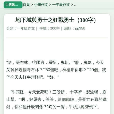
首頁
>
小學作文
>
一年級作文
>
地下城與勇士之狂戰勇士
白雲飄飄網
地下城與勇士之狂戰勇士（300字）
分類：一年級作文｜ 字數：300字｜ 編輯：pp958
“哈，哥布林，往哪逃，看招，鬼斬。”“哎，鬼劍，今天
又幹掉幾個哥布林？”“50個吧，神槍那你那？”“20個。我
們今天去打牛頭怪吧。”“好。”
“牛頭怪，今天受死吧！三段斬， 十字斬，裂波斬，崩
山擊。”“啊，好厲害，等等，這個鐵鏈，是死亡狂戰的鐵
鏈，你和他什麼關係？”咚的一聲，牛頭兵應聲倒下。