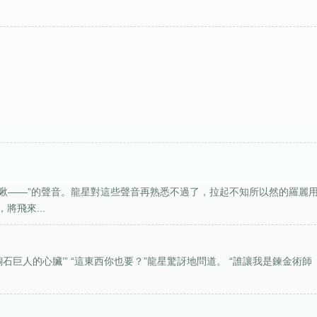
“啾——”的聲音。龍星對這些聲音再熟悉不過了，拉起不知所以然的羅麗
飛來...
青銅石巨人的心臟’” “這東西你也要？”龍星驚訝地問道。 “誰讓我是鍊金術師