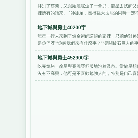
拜別了莎蘭，又跟羅麗膩歪了一會兒，龍星去找師父
裡所有的話來。 “帥徒弟，獲得強大技能的同時一定不要
地下城與勇士40200字
龍星一行人來到了鍊金術師諾頓的家裡，只聽他對路過
是你們呀”“你叫我們來有什麼事？”“是關於石巨人的事”.
地下城與勇士452900字
吃完燒烤，龍星與賽麗亞舒服地泡着溫泉。當龍星想
沒有不高興，他可是不喜歡勉強人的，特別是自己喜愛