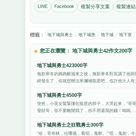
LINE
Facebook
複製分享文案
複製連結
標籤：
地下城與勇士
地下城堡
地下城
地下室
您正在瀏覽： 地下城與勇士42作文200字
地下城與勇士423000字
無影寒冬的媽媽醒過來之後，無影寒冬對其講了他與龍
經發生了，你就想辦法來彌補龍星吧，也許他大人有大量
地下城與勇士4500字
突然，小美女緊緊摟住龍星的脖子，大哭起來，“哥
發財哥，你不要離開我了，你不用還我的錢！嗚嗚……”
地下城與勇士之狂戰勇士300字
“哈，哥布林，往哪逃，看招，鬼斬。”“哎，鬼劍，今