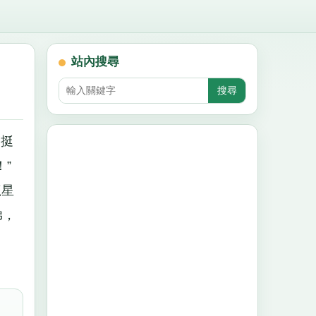
站內搜尋
，挺
！”
龍星
弟，