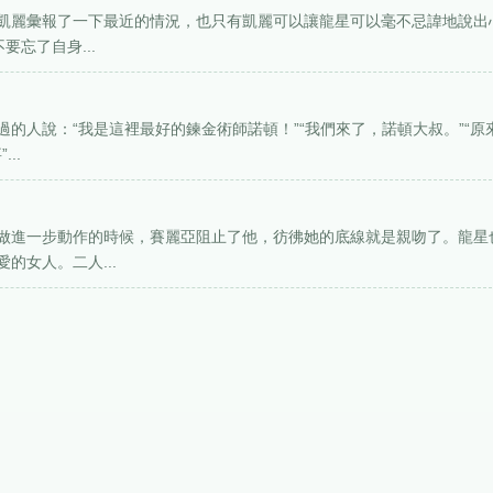
凱麗彙報了一下最近的情況，也只有凱麗可以讓龍星可以毫不忌諱地說出
忘了自身...
的人說：“我是這裡最好的鍊金術師諾頓！”“我們來了，諾頓大叔。”“原
..
做進一步動作的時候，賽麗亞阻止了他，彷彿她的底線就是親吻了。龍星
的女人。二人...