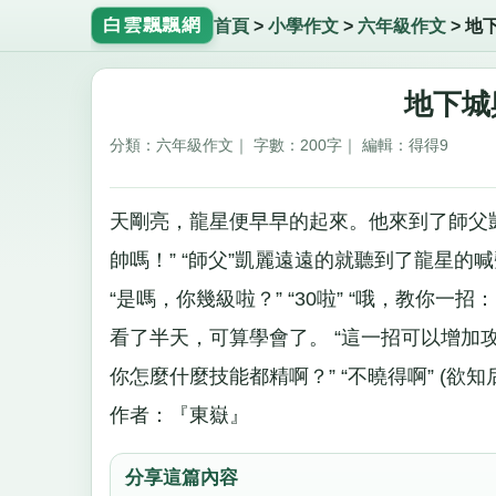
白雲飄飄網
首頁
>
小學作文
>
六年級作文
>
地
地下城
分類：六年級作文｜ 字數：200字｜ 編輯：得得9
天剛亮，龍星便早早的起來。他來到了師父
帥嗎！” “師父”凱麗遠遠的就聽到了龍星的喊
“是嗎，你幾級啦？” “30啦” “哦，教你一
看了半天，可算學會了。 “這一招可以增加攻
你怎麼什麼技能都精啊？” “不曉得啊” (欲知
作者：『東嶽』
分享這篇內容