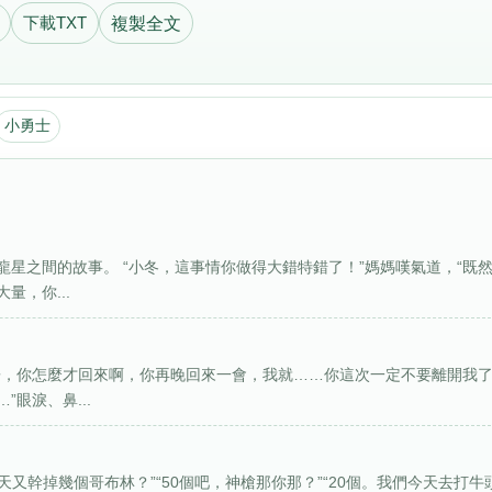
下載TXT
複製全文
小勇士
星之間的故事。 “小冬，這事情你做得大錯特錯了！”媽媽嘆氣道，“既
，你...
哥，你怎麼才回來啊，你再晚回來一會，我就……你這次一定不要離開我
眼淚、鼻...
天又幹掉幾個哥布林？”“50個吧，神槍那你那？”“20個。我們今天去打牛