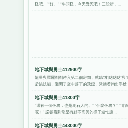
怪吧。”“好。” “牛頭怪，今天受死吧！三段斬，...
地下城與勇士412900字
龍星與羅麗剛剛跨入第二個房間，就聽到“颼颼颼”與
后跳技能，避開了空中落下的飛鏢，緊接着掏出手槍，將
地下城與勇士41300字
“還有一個任務，也是刷石人的。” “什麼任務？” “‘
呢！” 諾頓看到龍星有點不高興的樣子連忙說...
地下城與勇士443000字