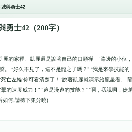
下城與勇士42
與勇士42（200字）
凱麗的家裡。凱麗還是說著自己的口頭禪：“路邊的小伙
聲。 “好久不見了，這不是龍之子嗎？” “我是來學技能的
招：‘死亡左輪’你可看清楚了！”說著凱麗就演示給龍星看。 
擊的速度威力！” “這是漫遊的技能？” “啊，我說啊，徒
后如何,請聽下集分曉)