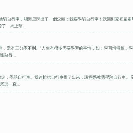
地騎自行車，腦海里閃出了一個念頭：我要學騎自行車！我回到家裡嚴肅
了，馬上幫...
到老，還有三分學不到。”人生有很多需要學習的事情，如：學習滑滑板，
熱得...
決定，學騎自行車。我連忙把自行車推了出來，讓媽媽教我學騎自行車。 
架一直...