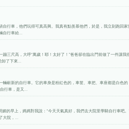
騎自行車，他們玩得可真高興。我真有點羨慕他們，於是，我立刻跑回家
自行車給...
一蹦三尺高，大呼“萬歲！耶！太好了！”爸爸卻在臨出門前做了一件讓我
了下來...
一輛嶄新的自行車。它的車身是粉紅色的，車筐、車把、車座都是白色的
行車，是又...
明媚的早上，媽媽對我說：“今天天氣真好，我們去大院里學騎自行車吧。
院，...