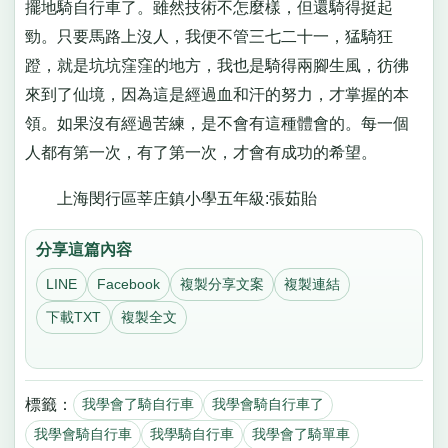
擺地騎自行車了。雖然技術不怎麼樣，但還騎得挺起
勁。只要馬路上沒人，我便不管三七二十一，猛騎狂
蹬，就是坑坑窪窪的地方，我也是騎得兩腳生風，彷彿
來到了仙境，因為這是經過血和汗的努力，才掌握的本
領。如果沒有經過苦練，是不會有這種體會的。每一個
人都有第一次，有了第一次，才會有成功的希望。
上海閔行區莘庄鎮小學五年級:張茹貽
分享這篇內容
LINE
Facebook
複製分享文案
複製連結
下載TXT
複製全文
標籤：
我學會了騎自行車
我學會騎自行車了
我學會騎自行車
我學騎自行車
我學會了騎單車