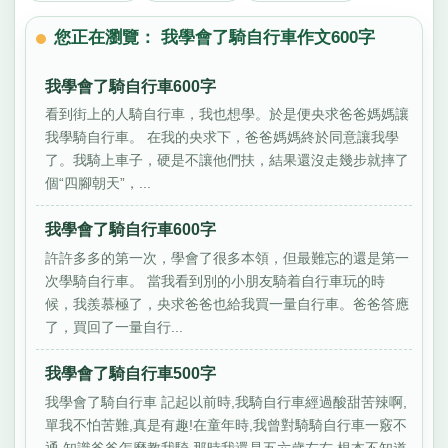
您正在瀏覽： 我學會了騎自行車作文600字
我學會了騎自行車600字
看到街上的人騎自行車，我也想學。於是便央求爸爸媽媽讓
我學騎自行車。 在我的央求下，爸爸媽媽終於同意讓我學
了。我騎上車子，硬是不讓他們扶，結果還沒走幾步就摔了
個“四腳朝天”，...
我學會了騎自行車600字
許許多多的第一次，學會了很多本領，但最難忘的還是第一
次學騎自行車。 當我看到別的小朋友騎着自行車玩的時
候，我羨慕極了，央求爸爸也給我買一量自行車。爸爸答應
了，買回了一量自行...
我學會了騎自行車500字
我學會了騎自行車 記起以前時,我騎自行車經過酸甜苦辣啊,
單我不怕苦難,真是有趣!在童年時,我曾對騎騎自行車一竅不
通,知識爸爸怎麼教我騎.那時我還是五六歲左右,根本不知道