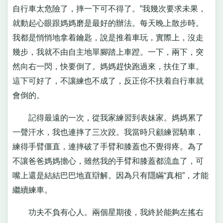
自行車太危險了，摔一下可不得了。”我幾次要求未果，
就動起心眼跟媽媽磨是最好的辦法。每天晚上散步時。
我都是悄悄地拿着鑰匙，說是推着車玩，實際上，沒走
幾步，我就不由自主地單腳踏上車蹬。一下，兩下，突
然向右一閃，快要倒了。媽媽趕快跑過來，扶住了車。
這下可好了，不讓練也不成了，反正你不扶着自行車就
會倒的。
記得最遠的一次，從我家練習到表妹家。媽媽累了
一聲汗水，我也連摔了三次跤。我當時只顧練習騎車，
練得手臂僵直，連摔破了手臂和膝蓋也不覺得疼。為了
不讓爸爸媽媽擔心，雖然我的手臂和膝蓋都流血了，可
嘴上還是結結巴巴地直辯解。因為只有隱瞞“真相”，才能
繼續練車。
功夫不負有心人。兩個星期後，我終於能夠左搖右