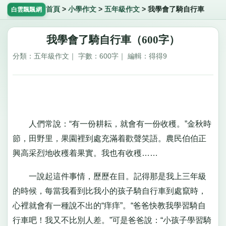
首頁
>
小學作文
>
五年級作文
>
我學會了騎自行車
白雲飄飄網
我學會了騎自行車（600字）
分類：五年級作文｜ 字數：600字｜ 編輯：得得9
人們常說：“有一份耕耘，就會有一份收穫。”金秋時
節，田野里，果園裡到處充滿着歡聲笑語。農民伯伯正
興高采烈地收穫着果實。我也有收穫……
一說起這件事情，歷歷在目。記得那是我上三年級
的時候，每當我看到比我小的孩子騎自行車到處竄時，
心裡就會有一種說不出的“痒痒”。“爸爸快教我學習騎自
行車吧！我又不比別人差。”可是爸爸說：“小孩子學習騎