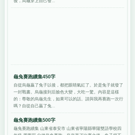
後，烏龜穿上自己發...
龜兔賽跑續集450字
自從烏龜贏了兔子以後，都把眼睛氣紅了。於是兔子就發了
一封戰書。烏龜接到后臉色大變，大吃一驚。內容是這樣
的：尊敬的烏龜先生，如果可以的話。請與我再賽跑一次行
嗎？自從自己贏了兔...
龜兔賽跑續集500字
龜兔賽跑續集 山東省泰安市 山東省寧陽縣華陽雙語學校四