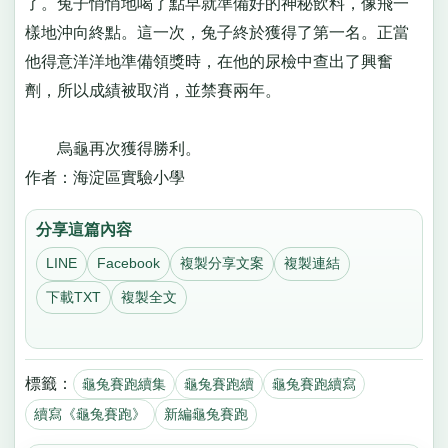
了。兔子悄悄地喝了點早就準備好的神秘飲料，像飛一
樣地沖向終點。這一次，兔子終於獲得了第一名。正當
他得意洋洋地準備領獎時，在他的尿檢中查出了興奮
劑，所以成績被取消，並禁賽兩年。
烏龜再次獲得勝利。
作者：海淀區實驗小學
分享這篇內容
LINE
Facebook
複製分享文案
複製連結
下載TXT
複製全文
標籤：
龜兔賽跑續集
龜兔賽跑續
龜兔賽跑續寫
續寫《龜兔賽跑》
新編龜兔賽跑