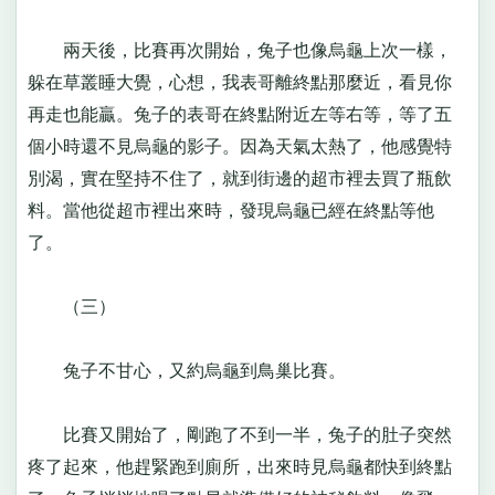
兩天後，比賽再次開始，兔子也像烏龜上次一樣，
躲在草叢睡大覺，心想，我表哥離終點那麼近，看見你
再走也能贏。兔子的表哥在終點附近左等右等，等了五
個小時還不見烏龜的影子。因為天氣太熱了，他感覺特
別渴，實在堅持不住了，就到街邊的超市裡去買了瓶飲
料。當他從超市裡出來時，發現烏龜已經在終點等他
了。
（三）
兔子不甘心，又約烏龜到鳥巢比賽。
比賽又開始了，剛跑了不到一半，兔子的肚子突然
疼了起來，他趕緊跑到廁所，出來時見烏龜都快到終點