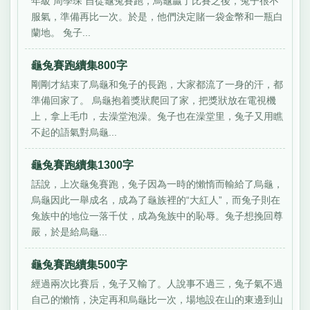
年級 周學琛 自從龜兔賽跑，烏龜贏了比賽之後，兔子很不
服氣，準備再比一次。於是，他們決定賭一袋金幣和一瓶白
蘭地。 兔子...
龜兔賽跑續集800字
剛剛才結束了烏龜和兔子的長跑，大家都流了一身的汗，都
準備回家了。 烏龜抱着獎狀爬回了家，把獎狀放在電視機
上，拿上毛巾，去澡堂泡澡。兔子也在澡堂里，兔子又用瞧
不起的語氣對烏龜...
龜兔賽跑續集1300字
話說，上次龜兔賽跑，兔子因為一時的懶惰而輸給了烏龜，
烏龜因此一舉成名，成為了龜族裡的“大紅人”，而兔子則在
兔族中的地位一落千仗，成為兔族中的恥辱。兔子想挽回尊
嚴，於是給烏龜...
龜兔賽跑續集500字
經過兩次比賽后，兔子又輸了。人說事不過三，兔子氣不過
自己的懶惰，決定再和烏龜比一次，場地設在山的東邊到山