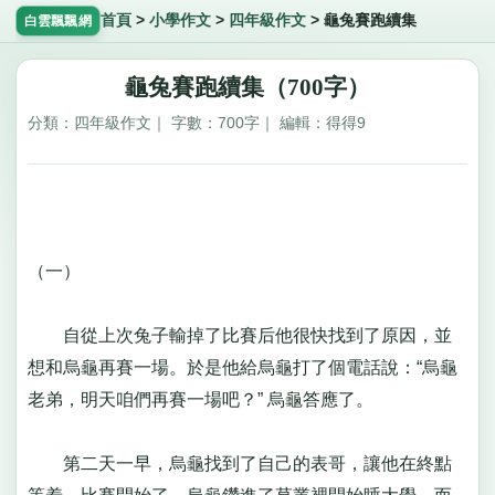
首頁
>
小學作文
>
四年級作文
>
龜兔賽跑續集
白雲飄飄網
龜兔賽跑續集（700字）
分類：四年級作文｜ 字數：700字｜ 編輯：得得9
（一）
自從上次兔子輸掉了比賽后他很快找到了原因，並
想和烏龜再賽一場。於是他給烏龜打了個電話說：“烏龜
老弟，明天咱們再賽一場吧？” 烏龜答應了。
第二天一早，烏龜找到了自己的表哥，讓他在終點