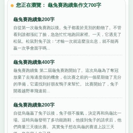
您正在瀏覽： 龜兔賽跑續集作文700字
龜兔賽跑續集200字
自從第一次龜兔賽跑以後。兔子都羞於見別的動物了。不管
看到誰都漲紅了臉，急急忙忙地跑回家裡。一天，它遇見了
松鼠。松鼠對兔子說：“才輸一次就這麼沒出息，就不能再
贏一次爭會面字嗎...
龜兔賽跑續集400字
龜兔賽跑續集 第二屆龜兔賽跑開始了。這次烏龜為了奪冠
放棄了去海邊度假的機會，在比賽之前的一個星期做了充分
的準備，它還找到好朋友鴨子來幫忙。 比賽開始了，兔子
開着越野車飛速前...
龜兔賽跑續集200字
自從烏龜贏了兔子以後，兔子很不服氣，決定再和烏龜比一
場。這時烏龜發明了多功能跑鞋，他接到兔子的請求后，他
們商量三天後比賽。 其實兔子想在烏龜的賽道上設三天