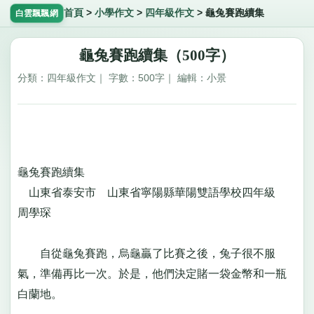
首頁
>
小學作文
>
四年級作文
>
龜兔賽跑續集
白雲飄飄網
龜兔賽跑續集（500字）
分類：四年級作文｜ 字數：500字｜ 編輯：小景
龜兔賽跑續集
山東省泰安市 山東省寧陽縣華陽雙語學校四年級
周學琛
自從龜兔賽跑，烏龜贏了比賽之後，兔子很不服
氣，準備再比一次。於是，他們決定賭一袋金幣和一瓶
白蘭地。