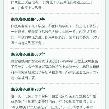
們商量三天後比賽。 其實兔子想在烏龜的賽道上設三天
後，烏龜穿上自己發...
龜兔賽跑續集450字
自從烏龜贏了兔子以後，都把眼睛氣紅了。於是兔子就發了
一封戰書。烏龜接到后臉色大變，大吃一驚。內容是這樣
的：尊敬的烏龜先生，如果可以的話。請與我再賽跑一次行
嗎？自從自己贏了兔...
龜兔賽跑續集600字
白雲飄飄網作文網專稿 未經允許不得轉載 自從上次烏龜贏
了兔子后，兔子家族就議論紛紛的要重賽一次，烏龜在龜國
科學研究所研究出了多項科技成果，榮歸故里遇見兔子們和
老山羊裁判，要...
龜兔賽跑續集700字
這一天，老兔子早早起床，但還沒來得及刷牙洗臉吃早飯，
就急急忙忙地來到老烏龜門前，有禮貌地敲了敲門，問：
“有人在嗎？”老烏龜聽了，回應：“這一大清早的，是誰