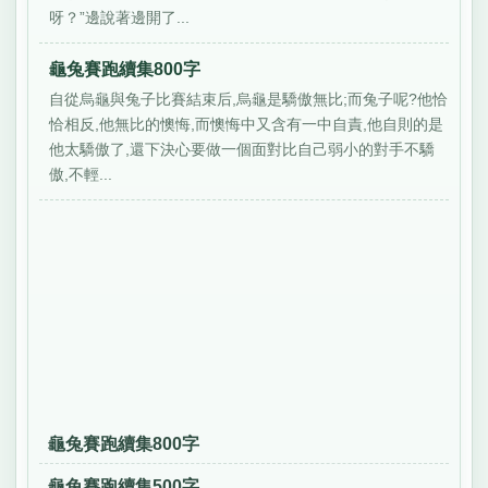
呀？”邊說著邊開了...
龜兔賽跑續集800字
自從烏龜與兔子比賽結束后,烏龜是驕傲無比;而兔子呢?他恰
恰相反,他無比的懊悔,而懊悔中又含有一中自責,他自則的是
他太驕傲了,還下決心要做一個面對比自己弱小的對手不驕
傲,不輕...
龜兔賽跑續集800字
龜兔賽跑續集500字