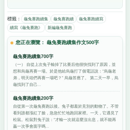
標籤：
龜兔賽跑續集
龜兔賽跑續
龜兔賽跑續寫
續寫《龜兔賽跑》
新編龜兔賽跑
您正在瀏覽： 龜兔賽跑續集作文500字
龜兔賽跑續集700字
（一） 自從上次兔子輸掉了比賽后他很快找到了原因，並
想和烏龜再賽一場。於是他給烏龜打了個電話說：“烏龜老
弟，明天咱們再賽一場吧？” 烏龜答應了。 第二天一早，烏
龜找到了自己...
龜兔賽跑續集200字
自從第一次龜兔賽跑以後。兔子都羞於見別的動物了。不管
看到誰都漲紅了臉，急急忙忙地跑回家裡。一天，它遇見了
松鼠。松鼠對兔子說：“才輸一次就這麼沒出息，就不能再
贏一次爭會面字嗎...