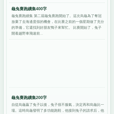
龜兔賽跑續集400字
龜兔賽跑續集 第二屆龜兔賽跑開始了。這次烏龜為了奪冠
放棄了去海邊度假的機會，在比賽之前的一個星期做了充分
的準備，它還找到好朋友鴨子來幫忙。 比賽開始了，兔子
開着越野車飛速前...
龜兔賽跑續集200字
自從烏龜贏了兔子以後，兔子很不服氣，決定再和烏龜比一
場。這時烏龜發明了多功能跑鞋，他接到兔子的請求后，他