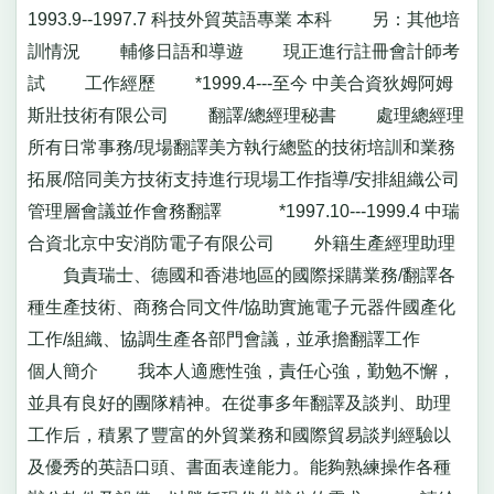
1993.9--1997.7 科技外貿英語專業 本科 另：其他培
訓情況 輔修日語和導遊 現正進行註冊會計師考
試 工作經歷 *1999.4---至今 中美合資狄姆阿姆
斯壯技術有限公司 翻譯/總經理秘書 處理總經理
所有日常事務/現場翻譯美方執行總監的技術培訓和業務
拓展/陪同美方技術支持進行現場工作指導/安排組織公司
管理層會議並作會務翻譯 *1997.10---1999.4 中瑞
合資北京中安消防電子有限公司 外籍生產經理助理
負責瑞士、德國和香港地區的國際採購業務/翻譯各
種生產技術、商務合同文件/協助實施電子元器件國產化
工作/組織、協調生產各部門會議，並承擔翻譯工作
個人簡介 我本人適應性強，責任心強，勤勉不懈，
並具有良好的團隊精神。在從事多年翻譯及談判、助理
工作后，積累了豐富的外貿業務和國際貿易談判經驗以
及優秀的英語口頭、書面表達能力。能夠熟練操作各種