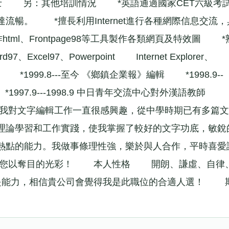
學專業 學士 另：其他培訓情況 *英語通過國家CET六級考試
暢。 *擅長利用Internet進行各種網際信息交流，
ml、Frontpage98等工具製作各類網頁及特效圖 *
xcel97、Powerpoint Internet Explorer、
歷 *1999.8---至今 《鄉鎮企業報》編輯 *1998.9--
*1997.9---1998.9 中日青年交流中心對外漢語教
我對文字編輯工作一直很感興趣，從中學時期已有多篇文
理論學習和工作實踐，使我掌握了較好的文字功底，敏銳
熱點的能力。我做事條理性強，樂於與人合作，平時喜愛
還您以奪目的光彩！ 本人性格 開朗、謙虛、自律
是能力，相信貴公司會覺得我是此職位的合適人選！ 