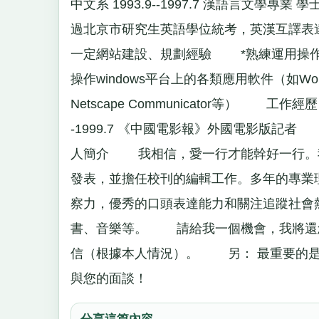
中文系 1993.9--1997.7 漢語言文
過北京市研究生英語學位統考，英漢互譯表達流
一定網站建設、規劃經驗 *熟練運用操作ht
操作windows平台上的各類應用軟件（如Word97、E
Netscape Communicator等） 工作經
-1999.7 《中國電影報》外國電影版記者 
人簡介 我相信，愛一行才能幹好一行。
發表，並擔任校刊的編輯工作。多年的專業
察力，優秀的口頭表達能力和關注追蹤社會
書、音樂等。 請給我一個機會，我將
信（根據本人情況）。 另： 最重要的
與您的面談！