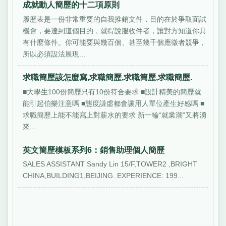
成就動人簡歷的十二項原則
履歷表是一份非常重要的自我推銷文件，目的在於爭取面試
機會，要達到這個目的，就得說服收件者，讓對方知道你具
有什麼條件。你可能要與幾百個、甚至幾千個應徵者競爭，
所以必須設法展現...
求職簡歷該怎麼寫,求職簡歷,求職簡歷,求職簡歷.
■大學生100份簡歷只有10份符合要求 ■設計精美的簡歷就
能引起伯樂注意嗎 ■態度謙虛都會讓用人單位產生好感嗎 ■
求職簡歷上能不能寫上對薪水的要求 新一輪“就業潮”又將湧
來...
英文簡歷模板系列6：銷售助理個人簡歷
SALES ASSISTANT Sandy Lin 15/F,TOWER2 ,BRIGHT
CHINA,BUILDING1,BEIJING. EXPERIENCE: 199...