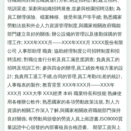
任職期間對崗位職責進行分析,制定招聘計劃,建立招聘、
培訓渠道; 策劃和組織招聘展會,並參與校園招聘活動; 為
員工辦理保險、檔案轉移、接受和落戶等手續; 熟悉國家
勞動法規和外企人力資源管理制度,與國家相關政府職能
部門建立良好的關係; 辦公設備的管理以及後勤採購的管
理工作; XXX年XXX月——XXX年XXX月 XXXX股份有限
公司 人事部助理 職責: 協助經理制度公司招聘制度和招
聘流程; 對職位進行分析及員工滿意度調查; 負責員工的
招聘及培訓工作; 參與四金的辦理,員工績效考核方案的設
計; 負責用工退工手續,合同的管理,員工考勤/出差的統計,
人事報表的製作; 教育背景 XXX年XXX月——XXX年
XXX月 XXX大學 XXX經濟 本科 職業特長和技能 熟練使
用各種辦公軟件; 熟悉國家的各項勞動政策法規, 對人力
資源的相關工作深入了解,與國家相關政府職能部門保持
良好關係; 有勞動局頒發的勞資人員上崗證書,ISO9000質
量認證中心頒發的內部審核員合格證書。 期望工資與上