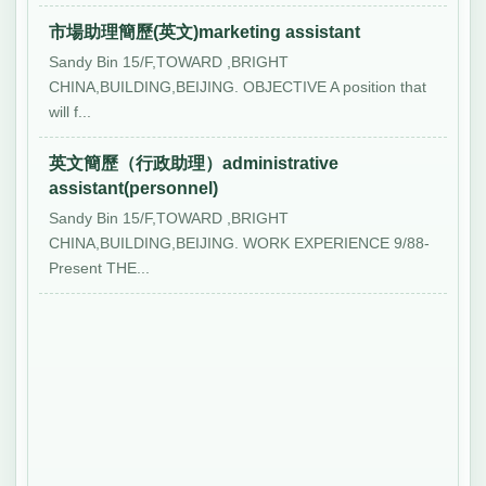
市場助理簡歷(英文)marketing assistant
Sandy Bin 15/F,TOWARD ,BRIGHT
CHINA,BUILDING,BEIJING. OBJECTIVE A position that
will f...
英文簡歷（行政助理）administrative
assistant(personnel)
Sandy Bin 15/F,TOWARD ,BRIGHT
CHINA,BUILDING,BEIJING. WORK EXPERIENCE 9/88-
Present THE...