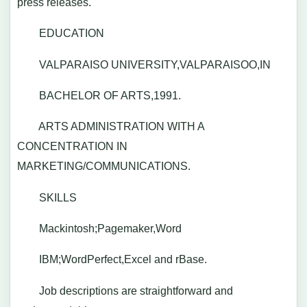
press releases.
EDUCATION
VALPARAISO UNIVERSITY,VALPARAISOO,IN
BACHELOR OF ARTS,1991.
ARTS ADMINISTRATION WITH A
CONCENTRATION IN
MARKETING/COMMUNICATIONS.
SKILLS
Mackintosh;Pagemaker,Word
IBM;WordPerfect,Excel and rBase.
Job descriptions are straightforward and