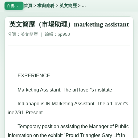
首頁
>
求職應聘
>
英文簡歷
>
英文簡歷（市場助理）marketing
白雲飄飄網
英文簡歷（市場助理）marketing assistant
分類：英文簡歷 ｜ 編輯：pp958
EXPERIENCE
Marketing Assistant, The art lover”s institute
Indianapolis,IN Marketing Assistant, The art lover”s
ine2/91-Present
Temporary position assisting the Manager of Public
Information on the exhibit "Proud Triangles;Gary Lift in