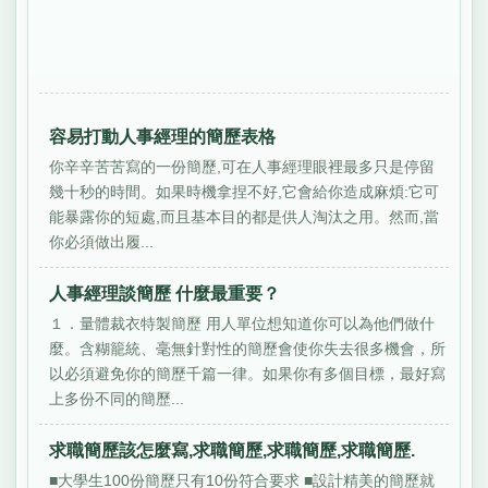
容易打動人事經理的簡歷表格
你辛辛苦苦寫的一份簡歷,可在人事經理眼裡最多只是停留
幾十秒的時間。如果時機拿捏不好,它會給你造成麻煩:它可
能暴露你的短處,而且基本目的都是供人淘汰之用。然而,當
你必須做出履...
人事經理談簡歷 什麼最重要？
１．量體裁衣特製簡歷 用人單位想知道你可以為他們做什
麼。含糊籠統、毫無針對性的簡歷會使你失去很多機會，所
以必須避免你的簡歷千篇一律。如果你有多個目標，最好寫
上多份不同的簡歷...
求職簡歷該怎麼寫,求職簡歷,求職簡歷,求職簡歷.
■大學生100份簡歷只有10份符合要求 ■設計精美的簡歷就