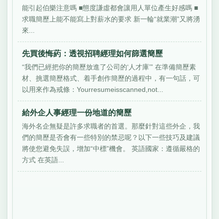
能引起伯樂注意嗎 ■態度謙虛都會讓用人單位產生好感嗎 ■
求職簡歷上能不能寫上對薪水的要求 新一輪“就業潮”又將湧
來...
先買後悔葯：透視招聘經理如何篩選簡歷
“我們已經把你的簡歷放進了公司的‘人才庫’” 在準備簡歷素
材、挑選簡歷格式、着手創作簡歷的過程中，有一句話，可
以用來作為戒條：Yourresumeisscanned,not...
給外企人事經理一份地道的簡歷
海外名企無疑是許多求職者的首選。那麼針對這些外企，我
們的簡歷是否會有一些特別的禁忌呢？以下一些技巧及建議
將使您避免失誤，增加“中標”機會。 英語國家：遵循嚴格的
方式 在英語...