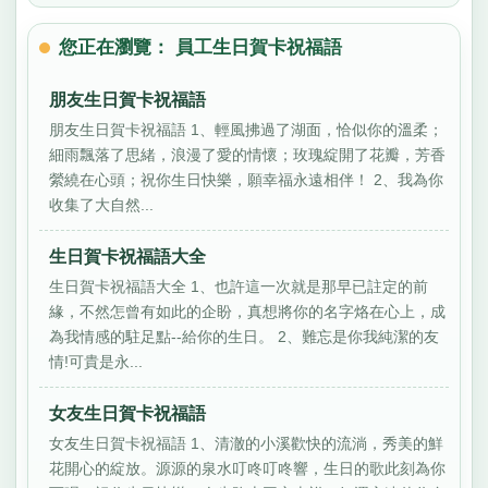
您正在瀏覽： 員工生日賀卡祝福語
朋友生日賀卡祝福語
朋友生日賀卡祝福語 1、輕風拂過了湖面，恰似你的溫柔；
細雨飄落了思緒，浪漫了愛的情懷；玫瑰綻開了花瓣，芳香
縈繞在心頭；祝你生日快樂，願幸福永遠相伴！ 2、我為你
收集了大自然...
生日賀卡祝福語大全
生日賀卡祝福語大全 1、也許這一次就是那早已註定的前
緣，不然怎曾有如此的企盼，真想將你的名字烙在心上，成
為我情感的駐足點--給你的生日。 2、難忘是你我純潔的友
情!可貴是永...
女友生日賀卡祝福語
女友生日賀卡祝福語 1、清澈的小溪歡快的流淌，秀美的鮮
花開心的綻放。源源的泉水叮咚叮咚響，生日的歌此刻為你