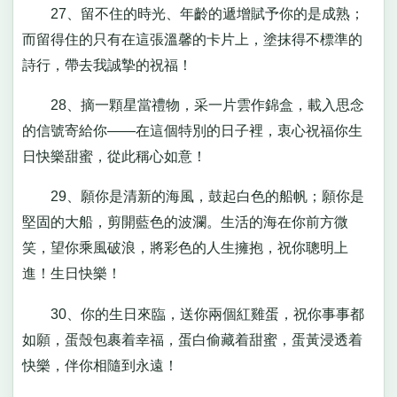
27、留不住的時光、年齡的遞增賦予你的是成熟；
而留得住的只有在這張溫馨的卡片上，塗抹得不標準的
詩行，帶去我誠摯的祝福！
28、摘一顆星當禮物，采一片雲作錦盒，載入思念
的信號寄給你——在這個特別的日子裡，衷心祝福你生
日快樂甜蜜，從此稱心如意！
29、願你是清新的海風，鼓起白色的船帆；願你是
堅固的大船，剪開藍色的波瀾。生活的海在你前方微
笑，望你乘風破浪，將彩色的人生擁抱，祝你聰明上
進！生日快樂！
30、你的生日來臨，送你兩個紅雞蛋，祝你事事都
如願，蛋殼包裹着幸福，蛋白偷藏着甜蜜，蛋黃浸透着
快樂，伴你相隨到永遠！