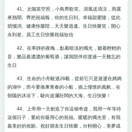
41、太陽當空照，小鳥齊歡笑。清風送清涼，雨露
來熱鬧。齊把祝福報，你的生日到。幸福甜蜜隨，從此
煩惱消。健康快樂陪，天天樂逍遙。生日快樂笑，開心
永到老。員工生日快樂祝福短信
42、在寧靜的夜晚，點着暗淡的燭光，聽着輕輕的
音，樂品着濃濃的葡萄酒，讓我陪伴你渡過一天難忘的
生日
43、生命的小舟駛過26載，從前它只是遊盪在媽媽
的湖中，而今要換乘青春的小船，插上憧憬的風帆，在
朝陽的沐浴下，駛向波瀾壯闊的大海。生日快樂！
44、上帝用一天創造了你這個奇迹，我用一年等待
這個日子，要給你最用心的祝福。暖暖的燭光里，有我
最美好的祝願。祝好朋友生日快樂，分秒開心，美夢成