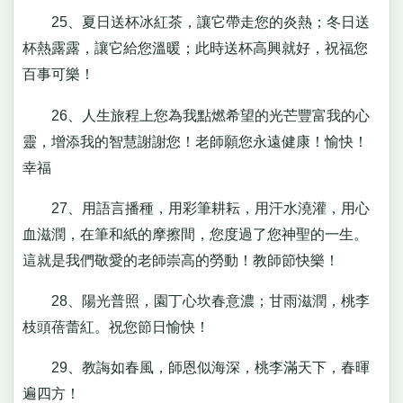
25、夏日送杯冰紅茶，讓它帶走您的炎熱；冬日送
杯熱露露，讓它給您溫暖；此時送杯高興就好，祝福您
百事可樂！
26、人生旅程上您為我點燃希望的光芒豐富我的心
靈，增添我的智慧謝謝您！老師願您永遠健康！愉快！
幸福
27、用語言播種，用彩筆耕耘，用汗水澆灌，用心
血滋潤，在筆和紙的摩擦間，您度過了您神聖的一生。
這就是我們敬愛的老師崇高的勞動！教師節快樂！
28、陽光普照，園丁心坎春意濃；甘雨滋潤，桃李
枝頭蓓蕾紅。祝您節日愉快！
29、教誨如春風，師恩似海深，桃李滿天下，春暉
遍四方！