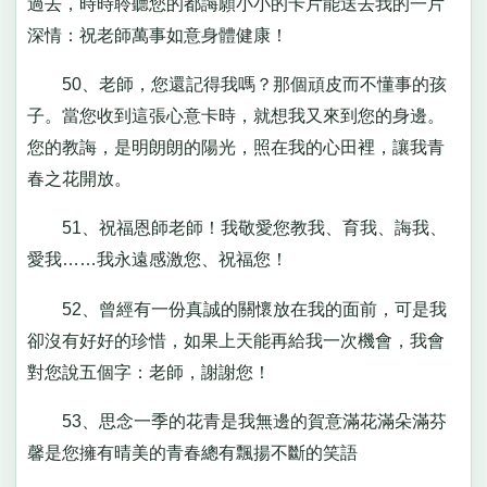
過去，時時聆聽您的都誨願小小的卡片能送去我的一片
深情：祝老師萬事如意身體健康！
50、老師，您還記得我嗎？那個頑皮而不懂事的孩
子。當您收到這張心意卡時，就想我又來到您的身邊。
您的教誨，是明朗朗的陽光，照在我的心田裡，讓我青
春之花開放。
51、祝福恩師老師！我敬愛您教我、育我、誨我、
愛我……我永遠感激您、祝福您！
52、曾經有一份真誠的關懷放在我的面前，可是我
卻沒有好好的珍惜，如果上天能再給我一次機會，我會
對您說五個字：老師，謝謝您！
53、思念一季的花青是我無邊的賀意滿花滿朵滿芬
馨是您擁有晴美的青春總有飄揚不斷的笑語