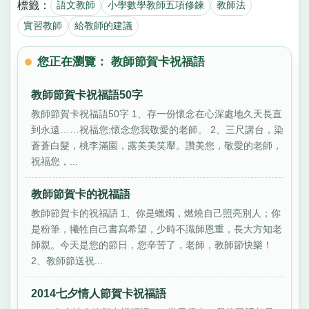
標籤：
語文教師
小學數學教師五項修鍊
教師法
實習教師
給教師的建議
您正在瀏覽： 教師節賀卡祝福語
教師節賀卡祝福語50字
教師節賀卡祝福語50字 1、存一份懷念在心深處地久天長直
到永遠……祝福您;懷念您我敬愛的老師。 2、三尺講台，染
蒼蒼白髮，桃李滿園，露美美笑厴。讚美您，敬愛的老師，
祝福您，...
教師節賀卡的祝福語
教師節賀卡的祝福語 1、你是蠟燭，燃燒自己照亮別人；你
是粉筆，犧牲自己書寫希望，少時不識師恩重，長大方知老
師親。今天是您的節日，您辛苦了，老師，教師節快樂！
2、教師節送祝...
2014七夕情人節賀卡祝福語