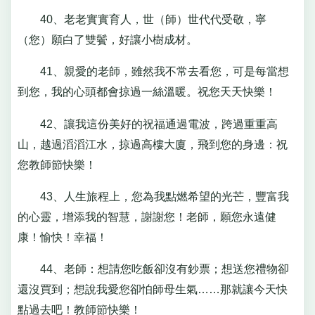
40、老老實實育人，世（師）世代代受敬，寧
（您）願白了雙鬢，好讓小樹成材。
41、親愛的老師，雖然我不常去看您，可是每當想
到您，我的心頭都會掠過一絲溫暖。祝您天天快樂！
42、讓我這份美好的祝福通過電波，跨過重重高
山，越過滔滔江水，掠過高樓大廈，飛到您的身邊：祝
您教師節快樂！
43、人生旅程上，您為我點燃希望的光芒，豐富我
的心靈，增添我的智慧，謝謝您！老師，願您永遠健
康！愉快！幸福！
44、老師：想請您吃飯卻沒有鈔票；想送您禮物卻
還沒買到；想說我愛您卻怕師母生氣……那就讓今天快
點過去吧！教師節快樂！