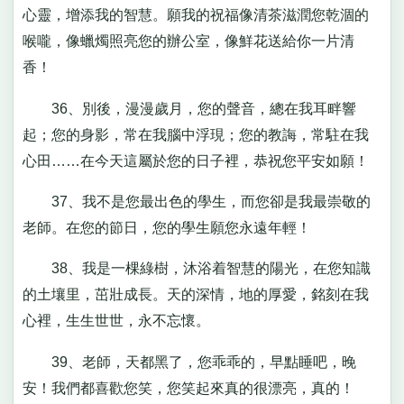
心靈，增添我的智慧。願我的祝福像清茶滋潤您乾涸的
喉嚨，像蠟燭照亮您的辦公室，像鮮花送給你一片清
香！
36、別後，漫漫歲月，您的聲音，總在我耳畔響
起；您的身影，常在我腦中浮現；您的教誨，常駐在我
心田……在今天這屬於您的日子裡，恭祝您平安如願！
37、我不是您最出色的學生，而您卻是我最崇敬的
老師。在您的節日，您的學生願您永遠年輕！
38、我是一棵綠樹，沐浴着智慧的陽光，在您知識
的土壤里，茁壯成長。天的深情，地的厚愛，銘刻在我
心裡，生生世世，永不忘懷。
39、老師，天都黑了，您乖乖的，早點睡吧，晚
安！我們都喜歡您笑，您笑起來真的很漂亮，真的！