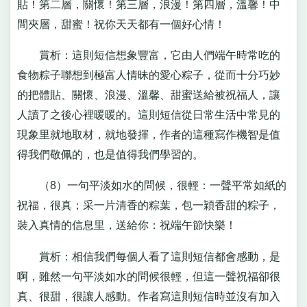
貼！第二層，關懷！第三層，浪漫！第四層，溫馨！中
間夾層，甜蜜！祝你天天都有一個好心情！
賞析：這則短信想象豐富，它由人們端午時常吃的
食物粽子聯想到極富人情昧的愛心粽子，從而十分巧妙
的把體貼、關懷、浪漫、溫馨、甜蜜送給被祝福人，讓
人讀了之後心裡暖暖的。這則短信從日常生活中常見的
現象里就地取材，就地發揮，作者的這種寫作機智是值
得我們敬佩的，也是值得我們學習的。
（8）一句平淡如水的問候，很輕：一聲平常如紙的
祝福，很真；采一片清香的粽葉，包一穎香甜的粽子，
裝入真情的信息里，送給你：祝端午節快樂！
賞析：相信我們每個人看了這則短信都會感動，是
啊，雖然一句平淡如水的問候很輕，但這一聲祝福卻很
真、很甜，很讓人感動。作者寫這則短信時並沒有加入