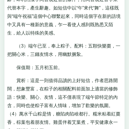
代替本字，產生辭趣。如短信中以“午”來代“舞”，這樣既
與“端午祝福”這個中心聯繫起來，同時這個字在新的語境
中又具有一種新的意義，乍一看使人感到既熟悉又陌
生，給人以特殊的美感。
（3）端午已至，奉上粽子。配料：五顆快樂棗，一
把關心米，三錢友情水，用幽默捆紮。
保值期：五月初五前。
賞析：這是一則值得品讀的上好短信，作者思路開
闊，想象豐富，在粽子的相關配料前面加上適當的修飾
語：快樂、關心、友情，這不僅表現了端午節特定的內
含，同時也使粽子富有人情味，增加了歡樂的氛圍。
（4）萬水千山粽是情，糖陷肉陷啥都行。糯米粘着紅棗
香，棕葉包着朋友情。雞蛋伴着艾葉煮，平安健康永一