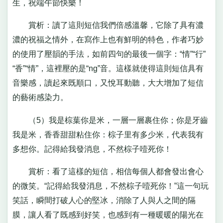
生，祝端午節快樂！
賞析：讀了這則短信我們倍感溫馨，它除了具有濃
濃的祝福之情外，在寫作上也有鮮明的特色，作者巧妙
的使用了壓韻的手法，如前四句的最後一個字：“情”“行”
“香”“情”，這裡壓的是“ng”音。這樣就使得這則短信具有
音樂感，讀起來既順口，又悅耳動聽，大大增加了短信
的藝術感染力。
（5）我是棕葉你是米，一層一層裹住你；你是牙齒
我是米，香香甜甜粘住你：棕子里有多少米，代表我有
多想你。記得給我發消息，不然棕子噎死你！
賞析：看了這樣的短信，相信每個人都會發出會心
的微笑。“記得給我發消息，不然棕子噎死你！”這一句玩
笑話，瞬間打破人心的堅冰，消除了人與人之間的隔
膜，讓人看了既感到好笑，也感到有一種暖暖的陽光在