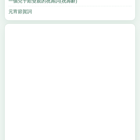
一個兒子給雙親的祝壽詞(祝壽辭)
元宵節賀詞