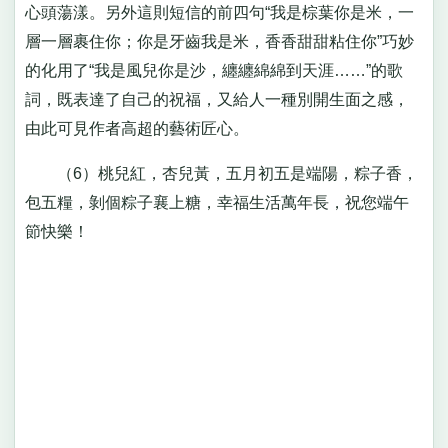
心頭蕩漾。另外這則短信的前四句“我是棕葉你是米，一
層一層裹住你；你是牙齒我是米，香香甜甜粘住你”巧妙
的化用了“我是風兒你是沙，纏纏綿綿到天涯……”的歌
詞，既表達了自己的祝福，又給人一種別開生面之感，
由此可見作者高超的藝術匠心。
（6）桃兒紅，杏兒黃，五月初五是端陽，粽子香，
包五糧，剝個粽子襄上糖，幸福生活萬年長，祝您端午
節快樂！