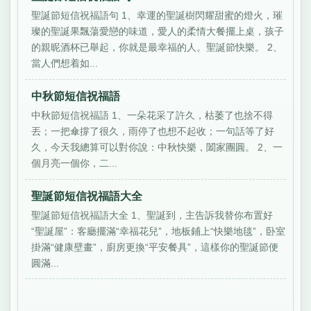
聖誕節短信祝福語句 1、幸運的聖誕樹閃耀甜蜜的燈火，璀
璨的聖誕果飄蕩愛戀的味道，愛人的柔情大餐擺上桌，孩子
的親昵酒杯已舉起，你就是最幸福的人。聖誕節快樂。 2、
當人們想着如...
中秋節短信祝福語
中秋節短信祝福語 1、一朵花采了許久，枯萎了也捨不得
丟；一把傘撐了很久，雨停了也想不起收；一句話等了好
久，今天我總算可以對你說：中秋快樂，闔家團圓。 2、一
個月亮一個你，二...
聖誕節短信祝福語大全
聖誕節短信祝福語大全 1、聖誕到，主告訴我替你布置好
“聖誕屋”：客廳擺滿“幸福花兒”，地板鋪上“快樂地毯”，卧室
掛滿“健康壁畫”，廚房更換“平安餐具”，這樣你的聖誕節便
圓滿...