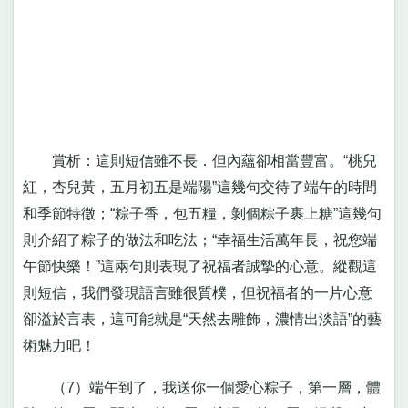
賞析：這則短信雖不長．但內蘊卻相當豐富。“桃兒
紅，杏兒黃，五月初五是端陽”這幾句交待了端午的時間
和季節特徵；“粽子香，包五糧，剝個粽子裹上糖”這幾句
則介紹了粽子的做法和吃法；“幸福生活萬年長，祝您端
午節快樂！”這兩句則表現了祝福者誠摯的心意。縱觀這
則短信，我們發現語言雖很質樸，但祝福者的一片心意
卻溢於言表，這可能就是“天然去雕飾，濃情出淡語”的藝
術魅力吧！
（7）端午到了，我送你一個愛心粽子，第一層，體