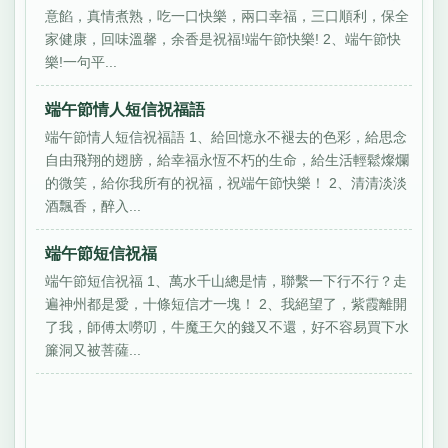
意餡，真情煮熟，吃一口快樂，兩口幸福，三口順利，保全
家健康，回味溫馨，余香是祝福!端午節快樂! 2、端午節快
樂!一句平...
端午節情人短信祝福語
端午節情人短信祝福語 1、給回憶永不褪去的色彩，給思念
自由飛翔的翅膀，給幸福永恆不朽的生命，給生活輕鬆燦爛
的微笑，給你我所有的祝福，祝端午節快樂！ 2、清清淡淡
酒飄香，醉入...
端午節短信祝福
端午節短信祝福 1、萬水千山總是情，聯繫一下行不行？走
遍神州都是愛，十條短信才一塊！ 2、我絕望了，紫霞離開
了我，師傅太嘮叨，牛魔王欠的錢又不還，好不容易買下水
簾洞又被菩薩...