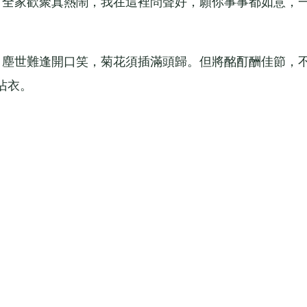
全家歡聚真熱鬧，我在這裡問聲好，願你事事都如意，
塵世難逢開口笑，菊花須插滿頭歸。但將酩酊酬佳節，
沾衣。