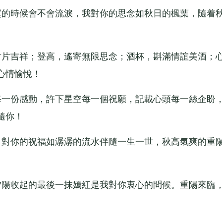
的時候會不會流淚，我對你的思念如秋日的楓葉，隨着
片吉祥；登高，遙寄無限思念；酒杯，斟滿情誼美酒；
心情愉悅！
一份感動，許下星空每一個祝願，記載心頭每一絲企盼
隨你！
對你的祝福如潺潺的流水伴隨一生一世，秋高氣爽的重
陽收起的最後一抹嫣紅是我對你衷心的問候。重陽來臨