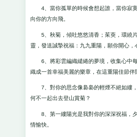
4、當你孤單的時候會想起誰，當你寂寞
向你的方向飛。
5、秋菊，傾吐悠悠清香；茱萸，環繞片
靈，發送誠摯祝福：九九重陽，願你開心，
6、將彩雲編織繾綣的夢境，收集心中每
織成一首幸福美麗的樂章，在這重陽佳節伴
7、對你的思念像裊裊的輕煙不絕如縷，
何不一起出去登山賞菊？
8、第一縷陽光是我對你的深深祝福，夕
情愉快。