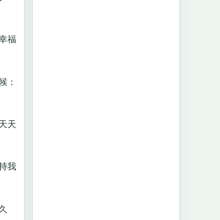
幸福
候：
天天
持我
久