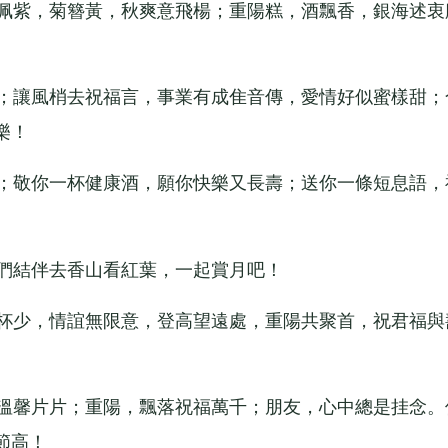
佩紫，菊簪黃，秋爽意飛楊；重陽糕，酒飄香，銀海述衷
；讓風梢去祝福言，事業有成隹音傳，愛情好似蜜樣甜；
樂！
；敬你一杯健康酒，願你快樂又長壽；送你一條短息語，
們結伴去香山看紅葉，一起賞月吧！
杯少，情誼無限意，登高望遠處，重陽共聚首，祝君福與
溫馨片片；重陽，飄落祝福萬千；朋友，心中總是挂念。
節高！