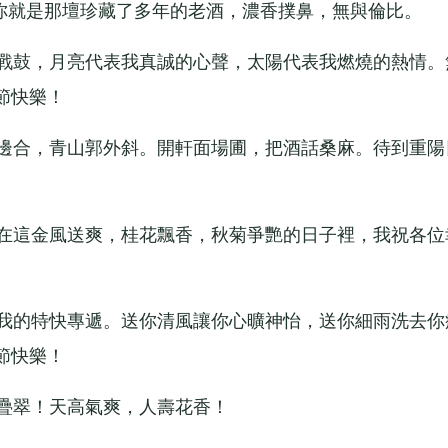
就是那壇珍藏了多年的老酒，濃香撲鼻，無與倫比。
戰鼓，月亮代表我真誠的心聲，太陽代表我燃燒的熱情。
節快樂！
邊合，青山郭外斜。開軒面場圃，把酒話桑麻。待到重陽
在這金風送爽，桂花飄香，秋菊爭艷的日子裡，我祝各位
我的特快專遞。送你清風讓你心曠神怡，送你細雨洗去你
節快樂！
疊翠！天高氣爽，人壽花香！