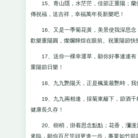
15、青山隱，水茫茫，佳節正重陽；蘭
傳祝福，送吉祥，幸福萬年長新樂吧！
16、又是一季菊花黃，美景使我深思念
歡樂重陽圓，燦爛輝煌在眼前。祝重陽節快
17、送你一棵幸運草，願你好事連連有
重陽節日樂！
18、九九艷陽天，正是楓葉最艷時，我
19、九九兩相逢，採菊東籬下，節酒千
健康長久存！
20、樹梢，掛着思念點點；花香，瀰漫
來臨，願你百尺竿頭更進一步，事業如竹節