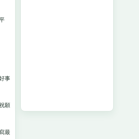
平
好事
祝願
寫最