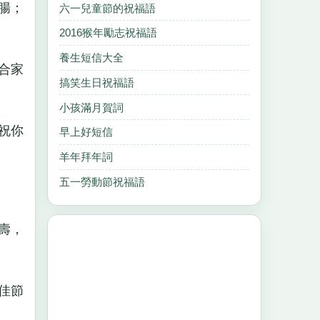
腸；
六一兒童節的祝福語
2016猴年勵志祝福語
養生短信大全
合家
搞笑生日祝福語
小孩滿月賀詞
祝你
早上好短信
羊年拜年詞
五一勞動節祝福語
壽，
佳節