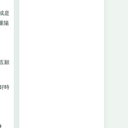
或是
重陽
五願
好時
身