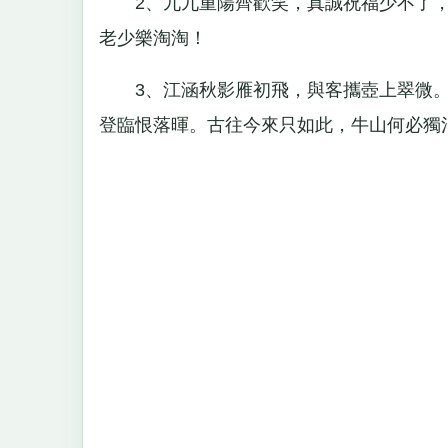
2、九九重陽齊歡笑，真誠祝福少不了，
老少樂淘淘！
3、江涵秋影雁初飛，與客攜壺上翠微。
登臨恨落暉。古往今來只如此，牛山何必獨