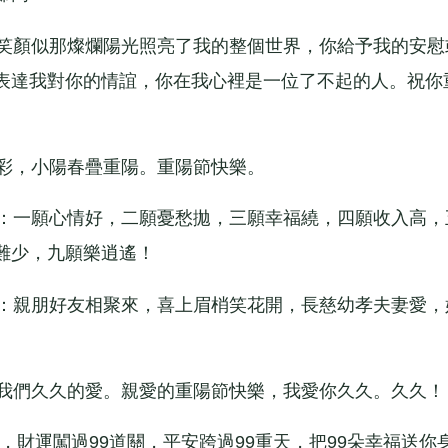
笑顏似那燦爛陽光照亮了我的整個世界，你給予我的安慰
表達我對你的情誼，你在我心裡是一位了不起的人。祝你
彩，小陽春疊重陽。重陽節快樂。
：一願心情好，二願憂愁拋，三願幸福繞，四願收入高，
難少，九願樂逍遙！
：親朋好友相聚來，喜上眉梢笑花開，長慈幼孝夫妻愛，
我們久久的愛。親愛的重陽節快樂，我愛你久久。久久！
，財運闖過99道關，平安跨過99重天，把99朵幸福送你