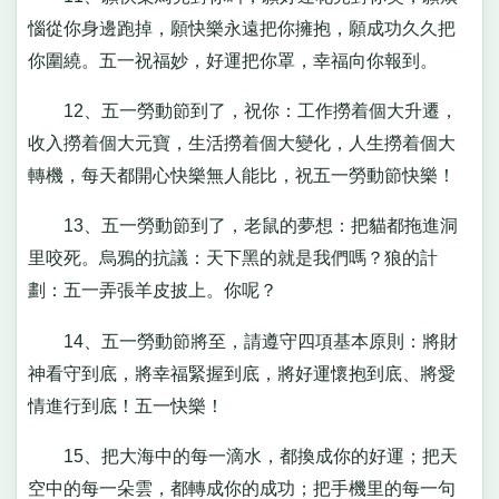
惱從你身邊跑掉，願快樂永遠把你擁抱，願成功久久把
你圍繞。五一祝福妙，好運把你罩，幸福向你報到。
12、五一勞動節到了，祝你：工作撈着個大升遷，
收入撈着個大元寶，生活撈着個大變化，人生撈着個大
轉機，每天都開心快樂無人能比，祝五一勞動節快樂！
13、五一勞動節到了，老鼠的夢想：把貓都拖進洞
里咬死。烏鴉的抗議：天下黑的就是我們嗎？狼的計
劃：五一弄張羊皮披上。你呢？
14、五一勞動節將至，請遵守四項基本原則：將財
神看守到底，將幸福緊握到底，將好運懷抱到底、將愛
情進行到底！五一快樂！
15、把大海中的每一滴水，都換成你的好運；把天
空中的每一朵雲，都轉成你的成功；把手機里的每一句