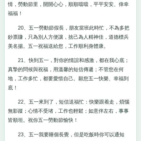
情，勞動節里，開開心心，順順噹噹，平平安安、倖幸
福福！
20、五一勞動節假長，朋友當班此時忙，不為多把
鈔票賺，只為別人方便讓，捨己為人精神佳，道德標兵
美名揚。五一祝福送給您，工作順利身體康。
21、快到五一，對你的情誼和感激，都在我心底；
真摯的問候與祝福，用溫馨的短信傳遞；不管您在何
地，工作多忙，都要愛惜自己。願您五一快樂、幸福到
底！
22、五一來到了，短信送福忙：快樂跟着走，煩惱
無影蹤；心情不受堵，工作也輕鬆；如意伴左右，事事
皆順坦。祝你五一勞動節愉快！
23、五一我要睡個長覺，但是吃飯時你可以通知