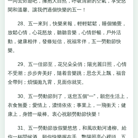
一同去郊遊吧，擁抱大自然，呼吸清新的空氣，享受悠
閑和溫馨。讓我們過個快樂的五一！
28、五一來到，快樂來報，輕輕鬆鬆，睡個懶覺，
放鬆心情，心花怒放，聽聽音樂，心情舒暢，戶外活
動，健康相伴，發條短信，祝福常伴，五一勞動節快
樂。
29、五一佳節至，花兒朵朵俏；陽光麗日照，心情
不受潮；步步奔美好，隨着音樂跳；思念天上飄，福音
全帶到；煩惱拋九霄，見面你就笑。
30、五一勞動節到了，送您五個“一”，願您生活上，
衣食無憂；愛情上，濃情依依；事業上，一飛衝天；健
康上，身體一級棒。衷心祝願勞動節快樂！
31、五一勞動節放假樂悠悠，和風吹動河邊柳。給
你一杯問候酒，願你快樂握在手，艷陽照亮心裡頭，五