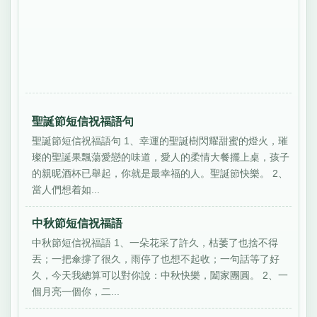
聖誕節短信祝福語句
聖誕節短信祝福語句 1、幸運的聖誕樹閃耀甜蜜的燈火，璀
璨的聖誕果飄蕩愛戀的味道，愛人的柔情大餐擺上桌，孩子
的親昵酒杯已舉起，你就是最幸福的人。聖誕節快樂。 2、
當人們想着如...
中秋節短信祝福語
中秋節短信祝福語 1、一朵花采了許久，枯萎了也捨不得
丟；一把傘撐了很久，雨停了也想不起收；一句話等了好
久，今天我總算可以對你說：中秋快樂，闔家團圓。 2、一
個月亮一個你，二...