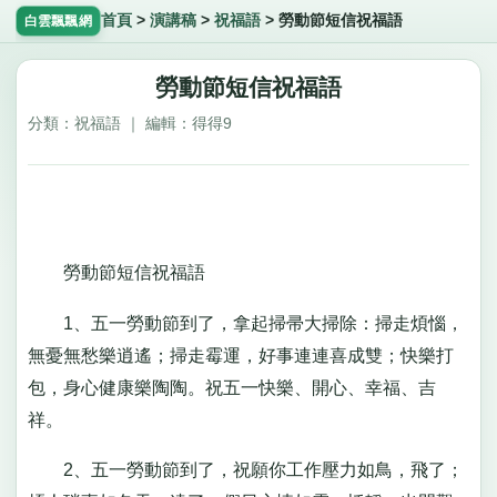
首頁
>
演講稿
>
祝福語
>
勞動節短信祝福語
白雲飄飄網
勞動節短信祝福語
分類：祝福語 ｜ 編輯：得得9
勞動節短信祝福語
1、五一勞動節到了，拿起掃帚大掃除：掃走煩惱，
無憂無愁樂逍遙；掃走霉運，好事連連喜成雙；快樂打
包，身心健康樂陶陶。祝五一快樂、開心、幸福、吉
祥。
2、五一勞動節到了，祝願你工作壓力如鳥，飛了；