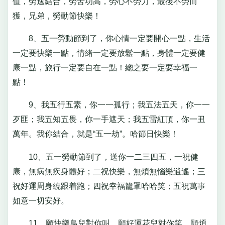
值，勞逸結合，勞苦功高，勞心不勞力，最後不勞而
獲，兄弟，勞動節快樂！
8、五一勞動節到了，你心情一定要開心一點，生活
一定要快樂一點，情緒一定要放鬆一點，身體一定要健
康一點，旅行一定要自在一點！總之要一定要幸福一
點！
9、我五行五素，你一一孤行；我五法五天，你一一
歹匪；我五知五畏，你一手遮天；我五雷紅頂，你一丑
萬年。我你結合，就是“五一劫”。哈節日快樂！
10、五一勞動節到了，送你一二三四五，一祝健
康，無病無疾身體好；二祝快樂，無煩無惱樂逍遙；三
祝好運周身繞跟着跑；四祝幸福籠罩哈哈笑；五祝萬事
如意一切安好。
11、願快樂鳥兒對你叫，願好運花兒對你笑，願煩