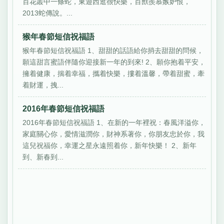
百花叢中一條蛇，東遊西逛很快樂，百獸羨慕嫉妒恨，
2013蛇傳說。...
猴年春節短信祝福語
猴年春節短信祝福語 1、甜甜的話語給你捎去甜甜的問候，
願這甜言蜜語伴隨你迎接新一年的到來! 2、願你抱着平安，
擁着健康，揣着幸福，攜着快樂，摟着溫馨，帶着甜蜜，牽
着財運，拽...
2016年春節短信祝福語
2016年春節短信祝福語 1、在新的一年裡祝：春風洋溢你，
家庭關心你，愛情滋潤你，財神系著你，你朋友忠於你，我
這兒祝福你，幸運之星永遠照着你，新年快樂！ 2、新年
到、新春到...