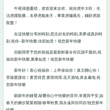
牛尾掃盡憂煩，虎首迎來吉祥。祝你虎年大旺：生
活虎躍龍騰，名譽虎氣衝天，事業虎嘯風生，錢財虎踞
龍盤！
在這快樂分享的時刻,思念好友的時刻,美夢成真的時
刻.祝你--新年快樂,佳節如意！祝您新年快樂
但願我寄予您的祝福是最新鮮最令你百讀不厭的,祝
福你新年快樂,萬事如意！祝您新年快樂
新年好！衷心祝福你：上帝保佑你！真主關心你！
菩薩愛護你！要雲得雲,要雨得雨.花天酒地,黃金遍地.祝
您新年快樂
願新年的鐘聲,敲響你心中快樂的音符,幸運與平安,如
春天的腳步緊緊相隨!春華秋實,我永遠與你同在!祝您新年
快樂