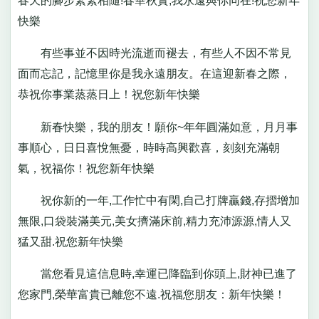
春天的腳步緊緊相隨!春華秋實,我永遠與你同在!祝您新年
快樂
有些事並不因時光流逝而褪去，有些人不因不常見
面而忘記，記憶里你是我永遠朋友。在這迎新春之際，
恭祝你事業蒸蒸日上！祝您新年快樂
新春快樂，我的朋友！願你~年年圓滿如意，月月事
事順心，日日喜悅無憂，時時高興歡喜，刻刻充滿朝
氣，祝福你！祝您新年快樂
祝你新的一年,工作忙中有閑,自己打牌贏錢,存摺增加
無限,口袋裝滿美元,美女擠滿床前,精力充沛源源,情人又
猛又甜.祝您新年快樂
當您看見這信息時,幸運已降臨到你頭上,財神已進了
您家門,榮華富貴已離您不遠.祝福您朋友：新年快樂！