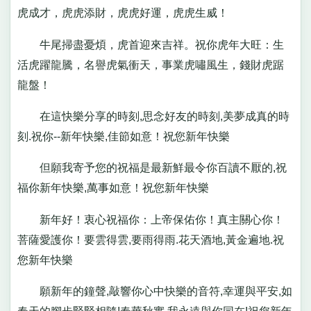
虎成才，虎虎添財，虎虎好運，虎虎生威！
牛尾掃盡憂煩，虎首迎來吉祥。祝你虎年大旺：生
活虎躍龍騰，名譽虎氣衝天，事業虎嘯風生，錢財虎踞
龍盤！
在這快樂分享的時刻,思念好友的時刻,美夢成真的時
刻.祝你--新年快樂,佳節如意！祝您新年快樂
但願我寄予您的祝福是最新鮮最令你百讀不厭的,祝
福你新年快樂,萬事如意！祝您新年快樂
新年好！衷心祝福你：上帝保佑你！真主關心你！
菩薩愛護你！要雲得雲,要雨得雨.花天酒地,黃金遍地.祝
您新年快樂
願新年的鐘聲,敲響你心中快樂的音符,幸運與平安,如