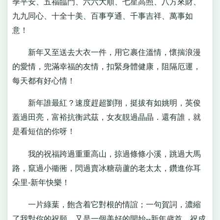
季平安、五福臨門、六六大順、七星高照、八方來財、
九九同心、十全十美、百事亨通、千事吉祥、萬事如
意！
新年又至送去大衣一件，用它裹住溫情，懷揣浪漫
的愛情，兜滿幸福的友情，扣緊身體健康，阻隔厄運，
每天都有好心情！
新年誰最紅？速度趕超劉翔，挺拔有如姚明，英俊
蓋過田亮，富裕抗衡武茲，女友靚過晶晶．還有誰，就
是看短信的你呀！
我的祝福跨過重重高山，掠過條條小溪，跳過大馬
路，竄過小衚衕，閃過賣冰糖葫蘆的老太太，鑽進你耳
朵里-新年快樂！
一片綠葉，飽含着它對根的情誼；一句賀詞，濃縮
了我對你的祝願。又是一個美好的開始--新年歲首，祝成