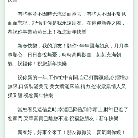
有些事並不因時光流逝而褪去，有些人不因不常見
面而忘記，記憶里你是我永遠朋友。在這迎新春之際，
恭祝你事業蒸蒸日上！祝您新年快樂
新春快樂，我的朋友！願你~年年圓滿如意，月月事
事順心，日日喜悅無憂，時時高興歡喜，刻刻充滿朝
氣，祝福你！祝您新年快樂
祝你新的一年,工作忙中有閑,自己打牌贏錢,存摺增加
無限,口袋裝滿美元,美女擠滿床前,精力充沛源源,情人又
猛又甜.祝您新年快樂
當您看見這信息時,幸運已降臨到你頭上,財神已進了
您家門,榮華富貴已離您不遠.祝福您朋友：新年快樂！
新春好，好事全來了！朋友微微笑，喜氣圍你繞！