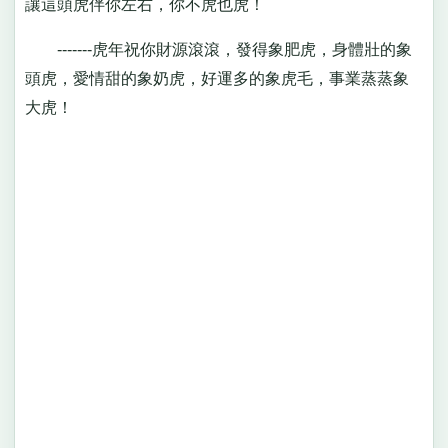
讓這頭虎伴你左右，你不虎也虎！
-------虎年祝你財源滾滾，發得象肥虎，身體壯的象
頭虎，愛情甜的象奶虎，好運多的象虎毛，事業蒸蒸象
大虎！