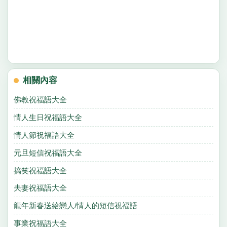
相關內容
佛教祝福語大全
情人生日祝福語大全
情人節祝福語大全
元旦短信祝福語大全
搞笑祝福語大全
夫妻祝福語大全
龍年新春送給戀人/情人的短信祝福語
事業祝福語大全