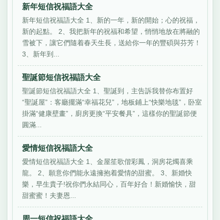
新年短信祝福語大全
新年短信祝福語大全 1、新的一年，新的開始；心的祝福，
新的起點。 2、我把新年的祝福和希望，悄悄地放在將融的
雪被下，讓它們隨着春天生長，送給你一年的豐碩與芬芳！
3、新年到...
聖誕節短信祝福語大全
聖誕節短信祝福語大全 1、聖誕到，主告訴我替你布置好
“聖誕屋”：客廳擺滿“幸福花兒”，地板鋪上“快樂地毯”，卧室
掛滿“健康壁畫”，廚房更換“平安餐具”，這樣你的聖誕節便
圓滿...
愛情短信祝福語大全
愛情短信祝福語大全 1、金屋笙歌偕彩鳳，洞房花燭喜乘
龍。 2、願意你們能永遠擁抱着愛情的甜蜜。 3、新婚快
樂，早生貴子!祝你們永結同心，百年好合！新婚愉快，甜
甜蜜蜜！夫妻恩...
周一短信祝福語大全