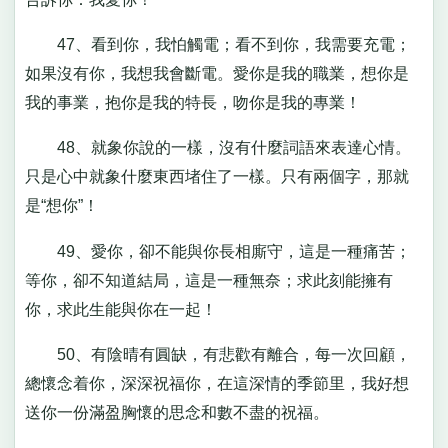
47、看到你，我怕觸電；看不到你，我需要充電；
如果沒有你，我想我會斷電。愛你是我的職業，想你是
我的事業，抱你是我的特長，吻你是我的專業！
48、就象你說的一樣，沒有什麼詞語來表達心情。
只是心中就象什麼東西堵住了一樣。只有兩個字，那就
是“想你”！
49、愛你，卻不能與你長相廝守，這是一種痛苦；
等你，卻不知道結局，這是一種無奈；求此刻能擁有
你，求此生能與你在一起！
50、有陰晴有圓缺，有悲歡有離合，每一次回顧，
總懷念着你，深深祝福你，在這深情的季節里，我好想
送你一份滿盈胸懷的思念和數不盡的祝福。