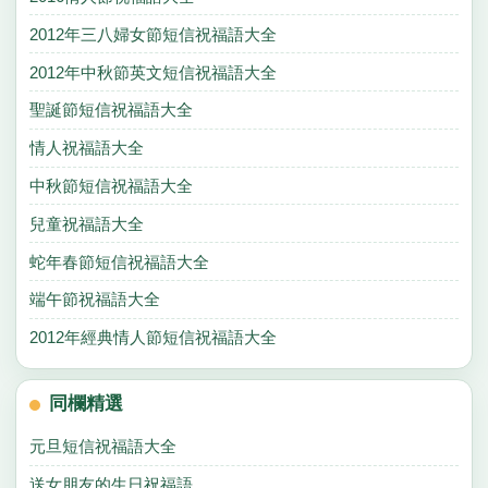
2012年三八婦女節短信祝福語大全
2012年中秋節英文短信祝福語大全
聖誕節短信祝福語大全
情人祝福語大全
中秋節短信祝福語大全
兒童祝福語大全
蛇年春節短信祝福語大全
端午節祝福語大全
2012年經典情人節短信祝福語大全
同欄精選
元旦短信祝福語大全
送女朋友的生日祝福語