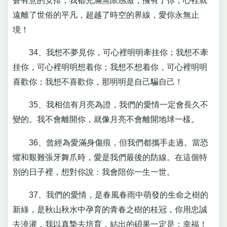
蒼有意的安排，我都充滿無限感激，擁有了你，心裡就
遠離了世俗的平凡，超越了時空的界線，愛你永無止
境！
34、我想不夢見你，可心裡明明牽挂你；我想不牽
挂你，可心裡明明想着你；我想不想着你，可心裡明明
喜歡你；我想不喜歡你，那明明是自己騙自己！
35、我相信有月亮為證，我們的愛情一定會長久不
變的。我不會離開你，就像月亮不會離開地球一樣。
36、曾經為愛滿身傷痕，但我們都攜手走過。當恐
懼和艱難張牙舞爪時，愛是我們最後的防線。在這個特
別的日子裡，想對你說：我會陪你一生一世。
37、我們的愛情，是春風春雨中萌發的生命之樹的
新綠，是秋山秋水中孕育的青春之樹的桂冠，你用忠誠
去澆灌，我以真摯去培育，結出的碩果一定是：幸福！