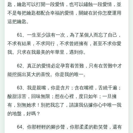
匙，鑰匙可以打開一段愛情，也可以鏽蝕一段愛情，並
不是每把鑰匙都配合幸福的愛情，關鍵在於你怎麼運用
這把鑰匙。
61、一生至少該有一次，為了某個人而忘了自己，
不求有結果，不求同行，不求曾經擁有，甚至不求你愛
我。只求在我最美的年華里，遇到你。
62、真正的愛情必定孕育着苦難，只有在苦難中才
能挖掘出莫大的喜悅。你是我的唯一。
63、我是親嘴，你是含片；含在嘴裡，舌繞千遍；
酸甜涼苦，回味無限；想在心裡，度日如年；一旦擁
有，別無她求！別把我忘了，請讓我佔據你心中唯一我
的地盤，好嗎？
64、你那輕輕的腳步聲，你那柔柔的歡笑聲，還有