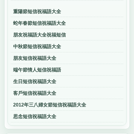
重陽節短信祝福語大全
蛇年春節短信祝福語大全
朋友祝福語大全祝福短信
中秋節短信祝福語大全
朋友短信祝福語大全
端午節情人短信祝福語
生日短信祝福語大全
客戶短信祝福語大全
2012年三八婦女節短信祝福語大全
思念短信祝福語大全