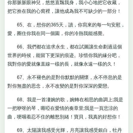
你那脈脈眼神兒，悠悠直飄我身，我小心地把它收藏，
把它拴在我的心窩裡，讓他成為我不可缺少的一部分！
65、在，想你的365天，讀，你寫來的每一句安慰，
愛，圈住你我在同一個園，你的冷熱我能感覺。
66、我們都在追求永生，都在試圖讓生命劃過這個
世界的時候，能留下更深的痕迹。珍惜你我的緣分吧，
我對你的愛就像直線一樣的長，就像永遠一樣的久！
67、永不褪色的是對你默默的關懷，永不停息的是
對你無盡的思念，永不改變的是對你深深的愛戀。
68、我是一首凄婉的歌，婉轉在相思的曲調上;我是
一把咿呀的琴，嘶啞在愛情的奏章里;我是一頁悲涼的
曲，哽咽着忍不住的離愁別緒！寶貝，我真的好想你！
69、太陽讓我感受光輝，月亮讓我感受銀白，牡丹