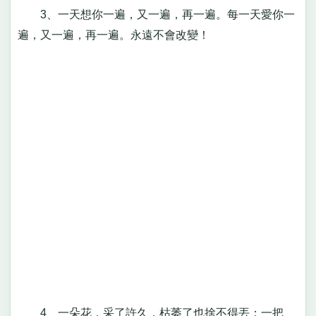
3、一天想你一遍，又一遍，再一遍。每一天愛你一
遍，又一遍，再一遍。永遠不會改變！
4、一朵花，采了許久，枯萎了也捨不得丟；一把