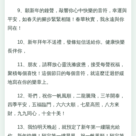
9、願新年的鐘聲，敲響你心中快樂的音符，幸運與
平安，如春天的腳步緊緊相隨！春華秋實，我永遠與你
同在！
10、新年拜年不送禮，發條短信送給你。健康快樂
長伴你，
11、朋友，請釋放心靈洗滌疲憊，接受每聲祝福，
聚積每個喜悅！這個節日的每個音符，就這麼迂迴舒緩
地寫在你的樂章上。
12、哥們，祝你一帆風順，二龍騰飛，三羊開泰，
四季平安，五福臨門，六六大順，七星高照，八方來
財，九九同心，十全十美！
13、我怕明天晚起，就預定了新年第一縷陽光給
你，新年快樂！預定第一縷晨風，祝一帆風順！預定第