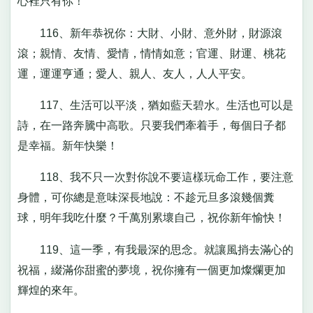
心裡只有你！
116、新年恭祝你：大財、小財、意外財，財源滾
滾；親情、友情、愛情，情情如意；官運、財運、桃花
運，運運亨通；愛人、親人、友人，人人平安。
117、生活可以平淡，猶如藍天碧水。生活也可以是
詩，在一路奔騰中高歌。只要我們牽着手，每個日子都
是幸福。新年快樂！
118、我不只一次對你說不要這樣玩命工作，要注意
身體，可你總是意味深長地說：不趁元旦多滾幾個糞
球，明年我吃什麼？千萬別累壞自己，祝你新年愉快！
119、這一季，有我最深的思念。就讓風捎去滿心的
祝福，綴滿你甜蜜的夢境，祝你擁有一個更加燦爛更加
輝煌的來年。