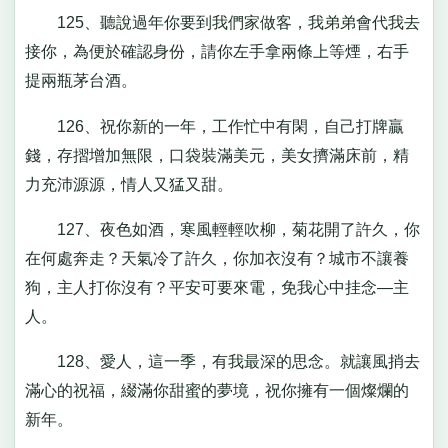
125、聽說過年你要到我們家做客，我弟弟會代我去
接你，為便於確認身份，請你左手拿兩條上等煙，右手
提兩瓶茅台酒。
126、祝你新的一年，工作忙中有閑，自己打牌贏
錢，存摺增加無限，口袋裝滿美元，美女擠滿床前，精
力充沛源源，情人又猛又甜。
127、夜色如酒，寒風輕輕吹柳，菊花開了許久，你
在何處奔走？天氣冷了許久，你加衣沒有？城市不讓養
狗，主人打你沒有？平安可要來電，免我心中挂念—主
人。
128、愛人，這一季，有我最深的思念。就讓風捎去
滿心的祝福，綴滿你甜蜜的夢境，祝你擁有一個燦爛的
新年。