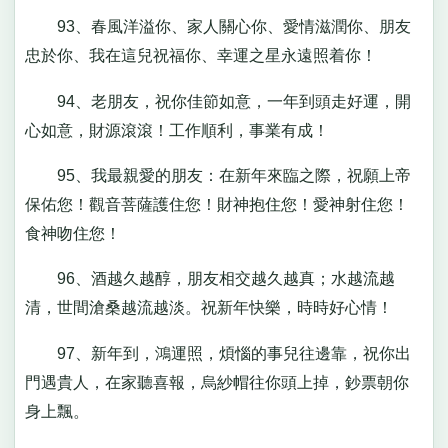
93、春風洋溢你、家人關心你、愛情滋潤你、朋友
忠於你、我在這兒祝福你、幸運之星永遠照着你！
94、老朋友，祝你佳節如意，一年到頭走好運，開
心如意，財源滾滾！工作順利，事業有成！
95、我最親愛的朋友：在新年來臨之際，祝願上帝
保佑您！觀音菩薩護住您！財神抱住您！愛神射住您！
食神吻住您！
96、酒越久越醇，朋友相交越久越真；水越流越
清，世間滄桑越流越淡。祝新年快樂，時時好心情！
97、新年到，鴻運照，煩惱的事兒往邊靠，祝你出
門遇貴人，在家聽喜報，烏紗帽往你頭上掉，鈔票朝你
身上飄。