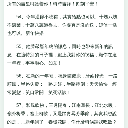
所有的吉星呵護着你！時時吉祥！刻刻平安！
54、今年過節不收禮，其實給點也可以。十塊八塊
不嫌棄，十萬八萬過得去。你要真是沒的送，短信一條
也可以。新年快樂！
55、鐘聲敲響年終的訊息，同時也帶來新年的訊
息，在這特別的日子裡，獻上我對你的祝福，願你在這
一年裡，事事順心、如意！
56、在新的一年裡，祝身體健康，牙齒掉光；一路
順風，半路失蹤；一路走好，半路摔倒；天天愉快，經
常變態；笑口常開，笑死活該！
57、和風吹拂，三月陽春，江南草長，江北水暖，
嶺外梅香，塞上柳軟，又是踏青尋芳季節，其實我想說
的是……新年到了，春暖花開，你什麼時候請我吃飯？