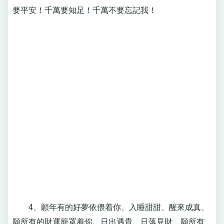
要平安！千萬要知足！千萬不要忘記我！
4、願年有的好夢依偎着你、入睡甜甜、醒來成真、
願所有的財運籠罩着你、日出遇貴、日落見財、願所有