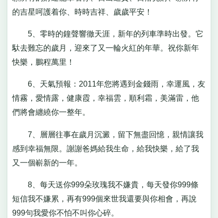
的吉星呵護着你、時時吉祥、歲歲平安！
5、零時的鐘聲響徹天涯，新年的列車準時出發。它
馱去難忘的歲月，迎來了又一輪火紅的年華。祝你新年
快樂，鵬程萬里！
6、天氣預報：2011年您將遇到金錢雨，幸運風，友
情霧，愛情露，健康霞，幸福雲，順利霜，美滿雷，他
們將會纏繞你一整年。
7、層層往事在歲月沉澱，留下無盡回憶，親情讓我
感到幸福無限。謝謝爸媽給我生命，給我快樂，給了我
又一個嶄新的一年。
8、每天送你999朵玫瑰我不嫌貴，每天發你999條
短信我不嫌累，再有999個來世我還要與你相會，再說
999句我愛你不怕不叫你心碎。