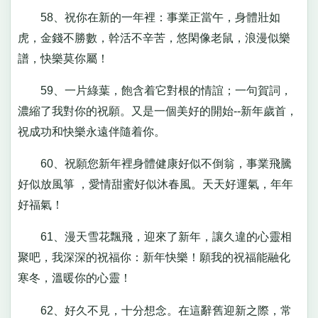
58、祝你在新的一年裡：事業正當午，身體壯如
虎，金錢不勝數，幹活不辛苦，悠閑像老鼠，浪漫似樂
譜，快樂莫你屬！
59、一片綠葉，飽含着它對根的情誼；一句賀詞，
濃縮了我對你的祝願。又是一個美好的開始--新年歲首，
祝成功和快樂永遠伴隨着你。
60、祝願您新年裡身體健康好似不倒翁，事業飛騰
好似放風箏 ，愛情甜蜜好似沐春風。天天好運氣，年年
好福氣！
61、漫天雪花飄飛，迎來了新年，讓久違的心靈相
聚吧，我深深的祝福你：新年快樂！願我的祝福能融化
寒冬，溫暖你的心靈！
62、好久不見，十分想念。在這辭舊迎新之際，常