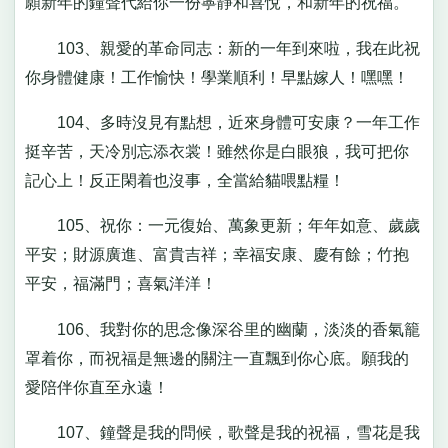
願新年的鐘聲代給你一份寧靜和喜悅，和新年的祝福。
103、親愛的革命同志：新的一年到來啦，我在此祝
你身體健康！工作愉快！學業順利！早點嫁人！嘿嘿！
104、多時沒見有點想，近來身體可安康？一年工作
挺辛苦，天冷別忘添衣裳！雖然你是白眼狼，我可把你
記心上！反正閑着也沒事，全當給貓喂點糧！
105、祝你：一元復始、萬象更新；年年如意、歲歲
平安；財源廣進、富貴吉祥；幸福安康、慶有餘；竹抱
平安，福滿門；喜氣洋洋！
106、我對你的思念像深谷里的幽蘭，淡淡的香氣籠
罩着你，而祝福是無邊的關注一直飄到你心底。願我的
愛陪伴你直至永遠！
107、鐘聲是我的問候，歌聲是我的祝福，雪花是我