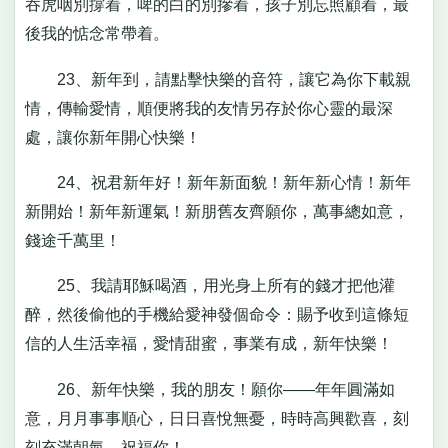
吞虎咽別撐着，啤的白的別摻着，孩子別忘照顧着，最
後我的惦念常帶着。
23、新年到，請點擊快樂的音符，讓它為你下載親
情，傳輸愛情，順便將我的友情另存於你心靈的最深
處，讓你新年開心快樂！
24、祝君新年好！新年新面貌！新年新心情！新年
新開始！新年新運氣！新朋舊友齊願你，萬事總如意，
錢途千萬里！
25、我請耶穌喝酒，用光身上所有的錢才把他灌
醉，然後偷他的手機給愛神發個命令：賜予收到這條短
信的人生活幸福，愛情甜蜜，事業有成，新年快樂！
26、新年快樂，我的朋友！願你——年年圓滿如
意，月月事事順心，日日喜悅無憂，時時高興歡喜，刻
刻充滿朝氣，祝福你！