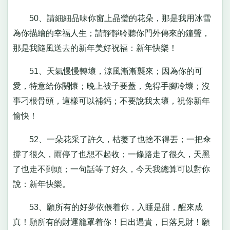
50、請細細品味你窗上晶瑩的花朵，那是我用冰雪
為你描繪的幸福人生；請靜靜聆聽你門外傳來的鐘聲，
那是我隨風送去的新年美好祝福：新年快樂！
51、天氣慢慢轉壞，涼風漸漸襲來；因為你的可
愛，特意給你關懷；晚上被子要蓋，免得手腳冷壞；沒
事刁根骨頭，這樣可以補鈣；不要說我太壞，祝你新年
愉快！
52、一朵花采了許久，枯萎了也捨不得丟；一把傘
撐了很久，雨停了也想不起收；一條路走了很久，天黑
了也走不到頭；一句話等了好久，今天我總算可以對你
說：新年快樂。
53、願所有的好夢依偎着你，入睡是甜，醒來成
真！願所有的財運籠罩着你！日出遇貴，日落見財！願