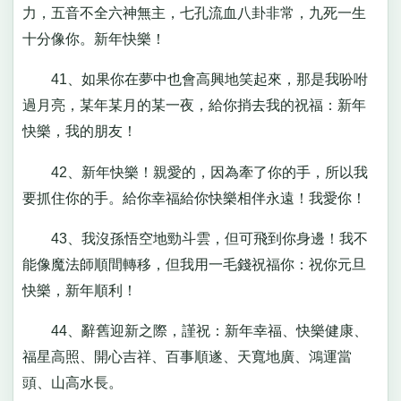
力，五音不全六神無主，七孔流血八卦非常，九死一生
十分像你。新年快樂！
41、如果你在夢中也會高興地笑起來，那是我吩咐
過月亮，某年某月的某一夜，給你捎去我的祝福：新年
快樂，我的朋友！
42、新年快樂！親愛的，因為牽了你的手，所以我
要抓住你的手。給你幸福給你快樂相伴永遠！我愛你！
43、我沒孫悟空地勁斗雲，但可飛到你身邊！我不
能像魔法師順間轉移，但我用一毛錢祝福你：祝你元旦
快樂，新年順利！
44、辭舊迎新之際，謹祝：新年幸福、快樂健康、
福星高照、開心吉祥、百事順遂、天寬地廣、鴻運當
頭、山高水長。