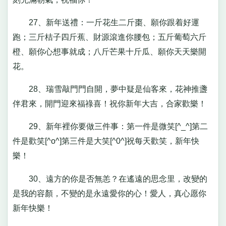
27、新年送禮：一斤花生二斤棗、願你跟着好運
跑；三斤桔子四斤蕉、財源滾進你腰包；五斤葡萄六斤
橙、願你心想事就成；八斤芒果十斤瓜、願你天天樂開
花。
28、瑞雪敲門門自開，夢中疑是仙客來，花神推盞
伴君來，開門迎來福祿喜！祝你新年大吉，合家歡樂！
29、新年裡你要做三件事：第一件是微笑[^_^]第二
件是歡笑[^o^]第三件是大笑[^0^]祝每天歡笑，新年快
樂！
30、遠方的你是否無恙？在遙遠的思念里，改變的
是我的容顏，不變的是永遠愛你的心！愛人，真心愿你
新年快樂！