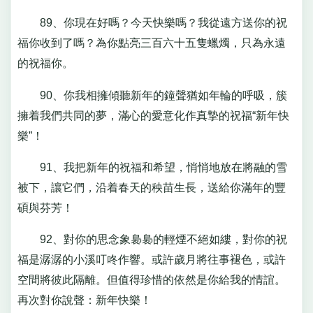
89、你現在好嗎？今天快樂嗎？我從遠方送你的祝
福你收到了嗎？為你點亮三百六十五隻蠟燭，只為永遠
的祝福你。
90、你我相擁傾聽新年的鐘聲猶如年輪的呼吸，簇
擁着我們共同的夢，滿心的愛意化作真摯的祝福“新年快
樂”！
91、我把新年的祝福和希望，悄悄地放在將融的雪
被下，讓它們，沿着春天的秧苗生長，送給你滿年的豐
碩與芬芳！
92、對你的思念象裊裊的輕煙不絕如縷，對你的祝
福是潺潺的小溪叮咚作響。或許歲月將往事褪色，或許
空間將彼此隔離。但值得珍惜的依然是你給我的情誼。
再次對你說聲：新年快樂！