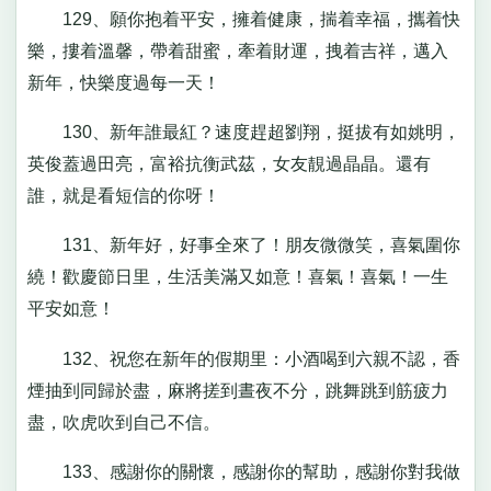
129、願你抱着平安，擁着健康，揣着幸福，攜着快
樂，摟着溫馨，帶着甜蜜，牽着財運，拽着吉祥，邁入
新年，快樂度過每一天！
130、新年誰最紅？速度趕超劉翔，挺拔有如姚明，
英俊蓋過田亮，富裕抗衡武茲，女友靚過晶晶。還有
誰，就是看短信的你呀！
131、新年好，好事全來了！朋友微微笑，喜氣圍你
繞！歡慶節日里，生活美滿又如意！喜氣！喜氣！一生
平安如意！
132、祝您在新年的假期里：小酒喝到六親不認，香
煙抽到同歸於盡，麻將搓到晝夜不分，跳舞跳到筋疲力
盡，吹虎吹到自己不信。
133、感謝你的關懷，感謝你的幫助，感謝你對我做