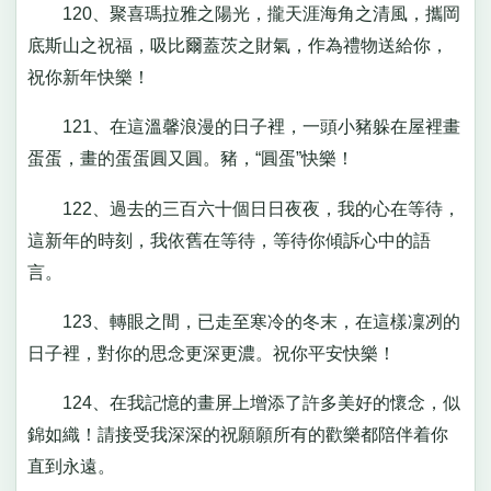
120、聚喜瑪拉雅之陽光，攏天涯海角之清風，攜岡
底斯山之祝福，吸比爾蓋茨之財氣，作為禮物送給你，
祝你新年快樂！
121、在這溫馨浪漫的日子裡，一頭小豬躲在屋裡畫
蛋蛋，畫的蛋蛋圓又圓。豬，“圓蛋”快樂！
122、過去的三百六十個日日夜夜，我的心在等待，
這新年的時刻，我依舊在等待，等待你傾訴心中的語
言。
123、轉眼之間，已走至寒冷的冬末，在這樣凜冽的
日子裡，對你的思念更深更濃。祝你平安快樂！
124、在我記憶的畫屏上增添了許多美好的懷念，似
錦如織！請接受我深深的祝願願所有的歡樂都陪伴着你
直到永遠。