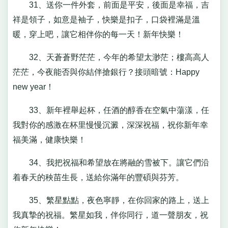
31、送你一件外套，前面是平安，後面是幸福，吉
祥是領子，如意是袖子，快樂是扣子，口袋裡滿是溫
暖，穿上吧，讓它相伴你的每一天！新年快樂！
32、天蒼蒼野茫茫，今年的希望太渺茫；樓高高人
茫茫，今夜能否與你結伴搶銀行？接頭暗號：Happy
new year！
33、新年裡舉起杯，任酒的醇香在空氣中蕩漾，任
我對你的感激在杯里慢慢沉澱，深深祝福，祝你新年幸
福美滿，健康快樂！
34、我把祝福和希望放在將融的雪被下。讓它們沿
着春天的秧苗生長，送給你滿年的豐碩與芬芳。
35、繁星點點，夜色寧靜，在你回家的路上，送上
我真摯的祝福。繁星如我，伴你同行，道一聲朋友，祝