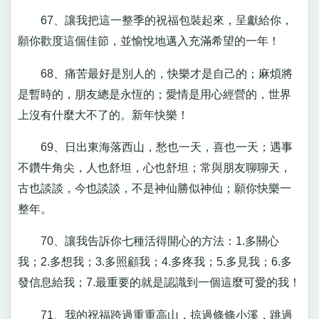
67、讓我把這一整季的祝福包裝起來，呈獻給你，
願你歡度這個佳節，並愉悅地邁入充滿希望的一年！
68、痛苦最好是別人的，快樂才是自己的；麻煩將
是暫時的，朋友總是永恆的；愛情是用心經營的，世界
上沒有什麼大不了的。新年快樂！
69、日出東海落西山，愁也一天，喜也一天；遇事
不鑽牛角尖，人也舒坦，心也舒坦；常與朋友聊聊天，
古也談談，今也談談，不是神仙勝似神仙；願你快樂一
整年。
70、讓我告訴你七種活得開心的方法：1.多關心
我；2.多想我；3.多照顧我；4.多疼我；5.多見我；6.多
發信息給我；7.最重要的就是認識到一個這麼可愛的我！
71、我的祝福跨過重重高山，掠過條條小溪，跳過