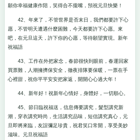
願你幸福健康作陪，笑得合不攏嘴，預祝元旦快樂！
42、年來了，不管世界是否末日，我們都要許下心
愿，不管明天遭遇什麼困難，今天都要許下心愿。來
吧，在元旦這天，許下你的心愿，等待願望實現。新年
祝福語
43、工作在外把家念，春節很快到眼前，春運回家
買票難，人潮擁擠保安全，徹夜排隊要保暖，一票在手
心裡甜，祝你平平安安把家返，開開心心過大年！
44、新年好！祝新年心情好，身體好，一切順心。
45、節日臨祝福送，信息傳要講究，髮型講究新
潮，穿衣講究時尚，生活講究品味，短信講究真心，元
旦即將來臨，友誼彌足珍貴，祝君笑口常開，享受美妙
滋味。元旦祝福語