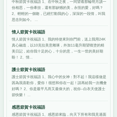
中秋節賀卡祝福語 1、在中秋之夜，一同望着那輪明月讀一
份相思，一份牽挂，還有那缺憾的美，永恆的愛，好嗎？
2、輕輕的一個吻，已經打動我的心，深深的一段情，叫我
思念到如今。 ...
情人節賀卡祝福語
情人節賀卡祝福語 1、我的特使來到你門前，送上我用24K
真心融造，以10克拉美意雕琢，外加11毫升期望噴塗的精
美日記，給你我十足的心，十分的意，一生一世的美好期
盼！ 2、情...
護士節賀卡祝福語
護士節賀卡祝福語 1、我心中的女神：對不起！我這樣做是
因為我喜歡你，愛你！很想和你在一起！請再給我一次機會
好嗎？ 2、你是最平凡而又最偉大的，祝你--白衣天使護士
節快樂！ ...
感恩節賀卡祝福語
感恩節賀卡祝福語 1、感恩節來臨，向天下所有和我見過面