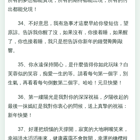
所有的夢想都能實現，所有的期待都能出現，所有的付
出都能兌現！
34、不好意思，我有急事才這麼早給你發短信，望
原諒。告訴我你醒了沒，如果沒有，你接着睡，如果醒
了，你也接着睡，我只是想告訴你新年的鐘聲剛剛敲
響。
35、你永遠保持開心，是什麼值得你如此玩味？白
芙蓉似的笑容，痴愛一生的等。請看每句第一個字，別
生氣，再看看每句倒數第二個字。哈哈！元旦快樂！
36、第一縷陽光是我對你的深深祝福，夕陽收起的
最後一抹嫣紅是我對你衷心的問候，送上真摯的祝福：
新年快樂！
37、好運把煩惱的天撐開，寂寞的大地咧嘴笑來，
幸福洪水滔滔衝來，健康霧靄不會散開，幸運的橄欖枝