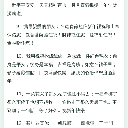
一世平平安安，天天精神百倍，月月喜氣揚揚，年年財
源廣進。
9、我最親愛的朋友：在這春節短信新年裡祝願上帝
保佑您！觀音菩薩護住您！財神抱住您！愛神射住您！
食神吻住您！
10、我用祝福捻成絨線，為您織一件紅色毛衣：前
身是平安，後身是幸福；吉祥是肩膀，如意在袖子里；
領子蘊藏體貼，口袋盛滿快樂！讓我的心陪伴您度過新
年！
11、一朵花采了許久枯了也捨不得丟；一把傘撐了
很久雨停了也想不起收；一條路走了很久天黑了也走不
到頭；一句話，等了好久…祝新年快樂
12、新年恭喜你：一帆風順、二龍騰飛、三羊開