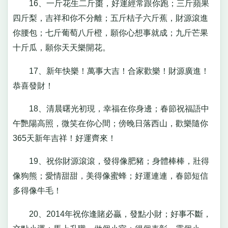
16、一斤花生二斤棗，好運經常跟你跑；三斤蘋果
四斤梨，吉祥和你不分離；五斤桔子六斤蕉，財源滾進
你腰包；七斤葡萄八斤橙，願你心想事就成；九斤芒果
十斤瓜，願你天天樂開花。
17、新年快樂！萬事大吉！合家歡樂！財源廣進！
恭喜發財！
18、清晨曙光初現，幸福在你身邊；春節祝福語中
午艷陽高照，微笑在你心間；傍晚日落西山，歡樂隨你
365天新年吉祥！好運齊來！
19、祝你財源滾滾，發得像肥豬；身體棒棒，壯得
像狗熊；愛情甜甜，美得像蜜蜂；好運連連，春節短信
多得像牛毛！
20、2014年祝你逢賭必贏，發點小財；好事不斷，