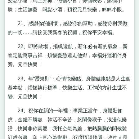
交點小運；馬上升職，做個小官；得個表彰，露個小
臉；生活無憂，喝點小酒；預祝元旦快樂，眯眯小眼。
21、感謝你的關懷，感謝你的幫助，感謝你對我做
的一切……請接受我新春的祝願，祝你平安幸福。
22、即將散場，揚帆遠航，新年必有新的氣象，新
春定能萬事吉祥，煩惱憂愁遠走他鄉，幸福好運相伴身
旁。元旦快樂！
23、年“潛規則”：心情快樂點、身體健康點是人生個
基本點，煩惱執行標準，快樂生活、工作的方針生世不
變。元旦快樂！
24、祝你在新的一年裡：事業正當午，身體壯如
虎，金錢不勝數，幹活不辛苦，悠閑像猴子，浪漫似樂
譜，快樂非你莫屬！我托空氣為差，把熱騰騰的問候裝
訂成包裹，印上真心為郵戳，37度恆溫快遞，收件人是