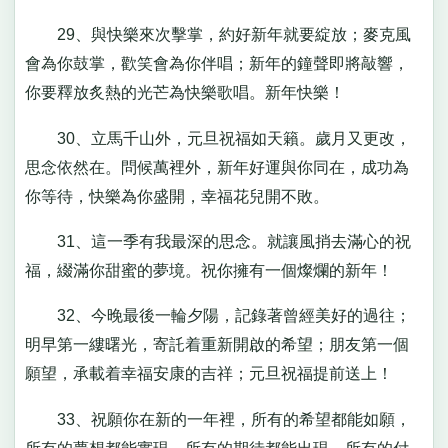
29、與快樂來次擊掌，約好新年就要綻放；麥克風
會為你鼓掌，歡笑會為你伴唱；新年的鐘聲即將敲響，
你要釋放炙熱的光芒為快樂歌唱。新年快樂！
30、立馬千山外，元旦祝福如天籟。歲月又更改，
思念依然在。問候萬裡外，新年好運與你同在，成功為
你等待，快樂為你盛開，幸福花兒開不敗。
31、這一季有我最深的思念。就讓風捎去滿心的祝
福，綴滿你甜蜜的夢境。祝你擁有一個燦爛的新年！
32、今晚最後一輪夕陽，記錄著曾經美好的過往；
明早第一縷曙光，寄託着重新開啟的希望；朋友第一個
願望，承載着幸福安康的吉祥；元旦祝福提前送上！
33、祝願你在新的一年裡，所有的希望都能如願，