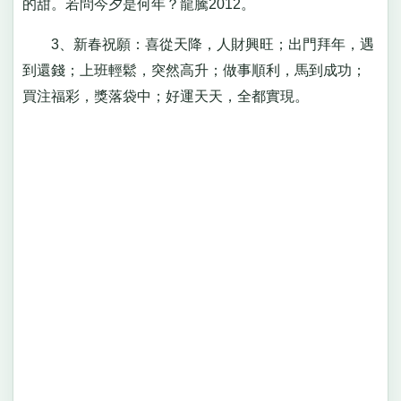
的甜。若問今夕是何年？龍騰2012。
3、新春祝願：喜從天降，人財興旺；出門拜年，遇
到還錢；上班輕鬆，突然高升；做事順利，馬到成功；
買注福彩，獎落袋中；好運天天，全都實現。