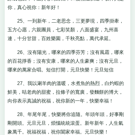
你，真心祝你：新年好！
25、一到新年，二老思念，三更夢現，四季掛牽，
五方心愿，六親團員，七彩笑顏，八面盛宴，九州喜
連，十分甘甜，百姓樂園，千秋亮點，萬代承延。
26、沒有陽光，哪來的四季芬芳；沒有風霜，哪來
的百花掙香；沒有安康，哪來的人生豪爽；沒有元旦，
哪來的萬家合唱。短信打開，元旦快樂！元旦短信
27、我以涮羊肉的溫暖，水煮魚的熱烈，白灼蝦的
鮮美，咕老肉的甜蜜，拉條子的寬廣，發麵餅的博大，
向你表示真誠的祝福，祝你新的一年，快樂幸福！
28、年尾年尾，快樂將你追隨。年頭年頭，好事剛
剛開頭。元旦元旦，煩惱統統滾蛋。新年新年，人生氣
象萬千。祝福祝福，祝你闔家幸福。元旦快樂！