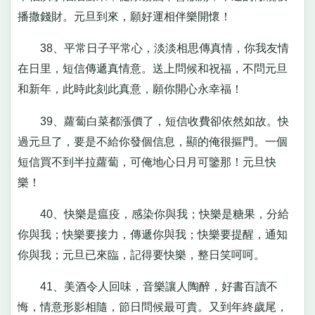
播撒錢財。元旦到來，願好運相伴樂開懷！
38、平常日子平常心，淡淡相思傳真情，你我友情
在日里，短信傳遞真情意。送上問候和祝福，不問元旦
和新年，此時此刻此真意，願你開心永幸福！
39、蘿蔔白菜都漲價了，短信收費卻依然如故。快
過元旦了，要是不給你發個信息，顯的俺很摳門。一個
短信買不到半拉蘿蔔，可俺地心日月可鑒那！元旦快
樂！
40、快樂是瘟疫，感染你與我；快樂是糖果，分給
你與我；快樂要接力，傳遞你與我；快樂要提醒，通知
你與我；元旦已來臨，記得要快樂，整日笑呵呵。
41、美酒令人回味，音樂讓人陶醉，好書百讀不
悔，情意形影相隨，節日問候最可貴。又到年終歲尾，