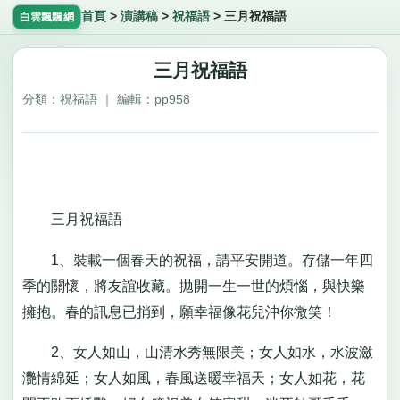
首頁
>
演講稿
>
祝福語
>
三月祝福語
白雲飄飄網
三月祝福語
分類：祝福語 ｜ 編輯：pp958
三月祝福語
1、裝載一個春天的祝福，請平安開道。存儲一年四
季的關懷，將友誼收藏。拋開一生一世的煩惱，與快樂
擁抱。春的訊息已捎到，願幸福像花兒沖你微笑！
2、女人如山，山清水秀無限美；女人如水，水波瀲
灧情綿延；女人如風，春風送暖幸福天；女人如花，花