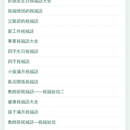
好朋友生日祝福語大全
祝福情侶的祝福語
父親節的祝福語
新工作祝福語
事業祝福語大全
四字生日祝福語
四字祝福語
小孩滿月祝福語
新店開張祝福語
教師節祝福語——祝福短信二
健康祝福語大全
孩子滿月祝福語
教師節祝福語—祝福短信