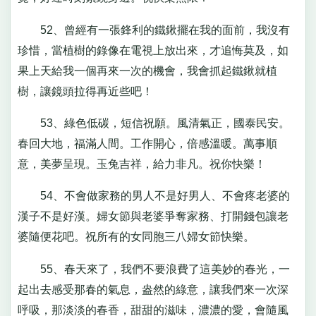
52、曾經有一張鋒利的鐵鍬擺在我的面前，我沒有
珍惜，當植樹的錄像在電視上放出來，才追悔莫及，如
果上天給我一個再來一次的機會，我會抓起鐵鍬就植
樹，讓鏡頭拉得再近些吧！
53、綠色低碳，短信祝願。風清氣正，國泰民安。
春回大地，福滿人間。工作開心，倍感溫暖。萬事順
意，美夢呈現。玉兔吉祥，給力非凡。祝你快樂！
54、不會做家務的男人不是好男人、不會疼老婆的
漢子不是好漢。婦女節與老婆爭奪家務、打開錢包讓老
婆隨便花吧。祝所有的女同胞三八婦女節快樂。
55、春天來了，我們不要浪費了這美妙的春光，一
起出去感受那春的氣息，盎然的綠意，讓我們來一次深
呼吸，那淡淡的春香，甜甜的滋味，濃濃的愛，會隨風