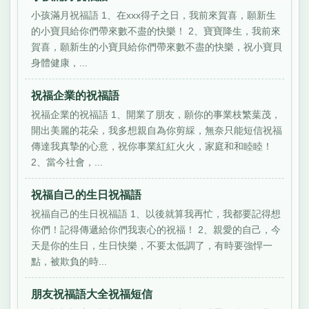
小孩滿月祝福語 1、在xxx得子之日，我前來賀喜，願新生
的小寶貝給你們帶來數不盡的快樂！ 2、寶寶降生，我前來
賀喜，願新生的小寶貝給你們帶來數不盡的快樂，祝小寶貝
身體健康，...
祝福企業的祝福語
祝福企業的祝福語 1、開業了朋友，願你的事業枝繁葉茂，
開出美麗的花朵，我多想親自為你剪綵，無奈只能短信祝福
傳達我真摯的心意，祝你事業紅紅火火，家庭和和睦睦！
2、當今社會，...
祝福自己的生日祝福語
祝福自己的生日祝福語 1、以後就算我再忙，我都要記得想
你們！記得傳遞給你們我衷心的祝福！ 2、親愛的自己，今
天是你的生日，生日快樂，不要太低調了，有時要強悍一
點，被欺負的時...
朋友祝福語大全祝福短信