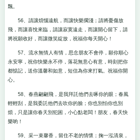
飄。
56、請讓煩惱遠航，而讓快樂擱淺；請將憂傷放
飛，而讓喜悅來臨，請讓寂寞遠走，而讓開心留下，請
將祝願收好，而讓微笑綻放，祝福你每天開心！
57、流水無情人有情，思念朋友不會停，願你順心
永安寧，祝你快樂永不停，落花無意心有意，時刻把你
都惦記，送你溫馨和如意，短信為你來打氣。祝福你開
心。
58、春燕翩翩飛，是我拜託他們去啄你的眼；春風
輕輕刮，是我委託他們去吹你的臉；你也別怕你也別
煩，只是讓你春天別犯困，小心點老闆！朋友，春天快
樂喲！
59、采一束馨香，留住不老的情懷；掬一泓清泉，