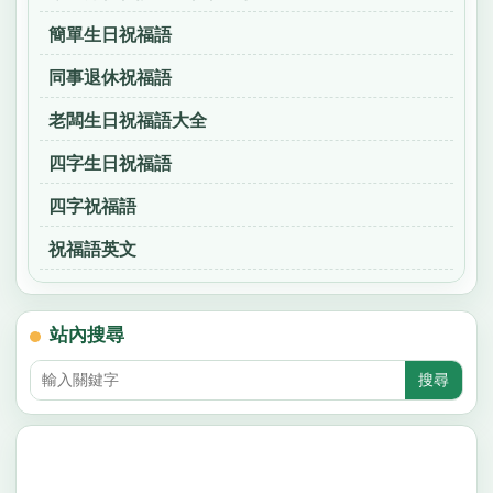
簡單生日祝福語
同事退休祝福語
老闆生日祝福語大全
四字生日祝福語
四字祝福語
祝福語英文
站內搜尋