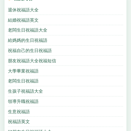
退休祝福語大全
結婚祝福語英文
老闆生日祝福語大全
給媽媽的生日祝福語
祝福自己的生日祝福語
朋友祝福語大全祝福短信
大學畢業祝福語
老闆生日祝福語
生孩子祝福語大全
領導升職祝福語
生意祝福語
祝福語英文