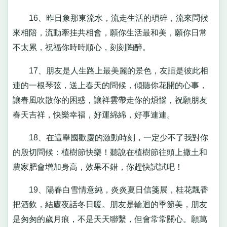
16、昨日象那東流水，流走生活的瑣碎，流來問候
來相陪，流動牽挂共相會，願你生活最和美，願你日常
不太累，祝福你時時順心，刻刻陶醉。
17、朋友是人生路上最美麗的景色，友誼是彼此相
連的一根琴弦，送上春天的問候，傾聽你花開的心事，
讓春風吹散你的困惑，讓祥雲帶走你的煩惱，祝願朋友
春天吉祥，快樂幸福，好運綿綿，好事連連。
18、在這舉國歡慶的激動時刻，一定少不了我對你
的殷切問候：植樹節快樂！聽說在植樹節往頭上撒土和
農家肥會增加身高，效果不錯，你趕快試試吧！
19、陽春白雪情意純，炎炎夏日信箋展，桂花飄香
把酒飲，結廬夜話冬日暖。朋友是輪迴的季節美，朋友
是匆匆的歲月痕，不是天天聯繫，但會常常關心。願萬