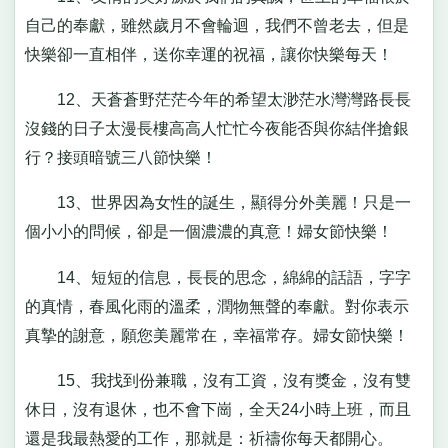
自己的奉獻，雖然歲月不會輪迴，我們不曾老去，但是
快樂卻一直相伴，送你幸運的祝福，讓你快樂每天！
12、天蒼蒼野茫茫今年的希望太渺茫水灣灣路長長
沒錢的日子太漫長樓高高人忙忙今夜能否與你結伴搶銀
行？接頭暗號三八節快樂！
13、世界因為女性的誕生，顯得分外美麗！只是一
個小小的問候，卻是一個濃濃的真意！婦女節快樂！
14、短短的信息，長長的思念，綿綿的話語，字字
的真情，春風化雨的溫柔，潤物無聲的奉獻。對你表示
真摯的謝意，願您美麗常在，幸福常存。婦女節快樂！
15、我找到份兼職，沒有工資，沒有獎金，沒有雙
休日，沒有退休，也不會下崗，全天24小時上班，而且
還是我最熱愛的工作，那就是：祈禱你每天都開心。