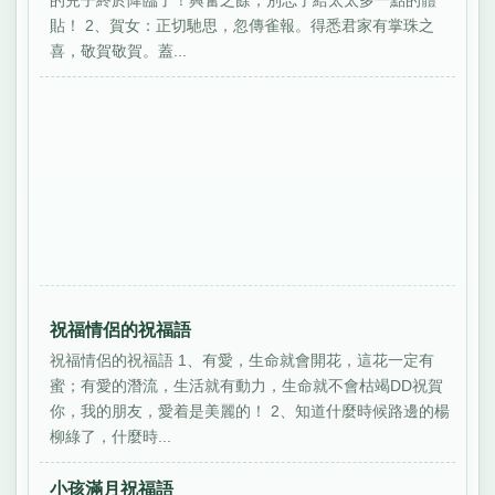
的兒子終於降臨了！興奮之餘，別忘了給太太多一點的體
貼！ 2、賀女：正切馳思，忽傳雀報。得悉君家有掌珠之
喜，敬賀敬賀。蓋...
祝福情侶的祝福語
祝福情侶的祝福語 1、有愛，生命就會開花，這花一定有
蜜；有愛的潛流，生活就有動力，生命就不會枯竭DD祝賀
你，我的朋友，愛着是美麗的！ 2、知道什麼時候路邊的楊
柳綠了，什麼時...
小孩滿月祝福語