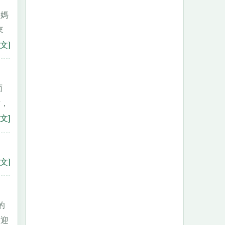
媽媽
來
文]
面
忙，
文]
文]
的
們迎