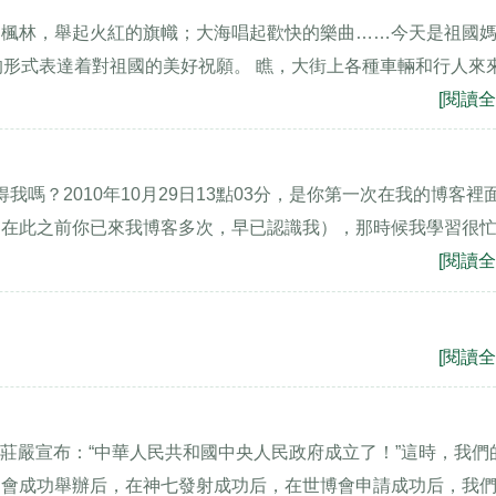
；楓林，舉起火紅的旗幟；大海唱起歡快的樂曲……今天是祖國
的形式表達着對祖國的美好祝願。 瞧，大街上各種車輛和行人來
[閱讀全
我嗎？2010年10月29日13點03分，是你第一次在我的博客裡
，在此之前你已來我博客多次，早已認識我），那時候我學習很
[閱讀全
[閱讀全
風，莊嚴宣布：“中華人民共和國中央人民政府成立了！”這時，我們
運會成功舉辦后，在神七發射成功后，在世博會申請成功后，我