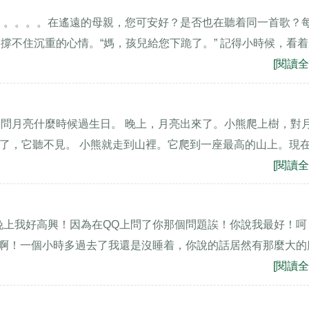
。。。。。在遙遠的母親，您可安好？是否也在聽着同一首歌？
撐不住沉重的心情。“媽，孩兒給您下跪了。” 記得小時候，看
[閱讀全
問月亮什麼時候過生日。 晚上，月亮出來了。小熊爬上樹，對
遠了，它聽不見。 小熊就走到山裡。它爬到一座最高的山上。現
[閱讀全
晚上我好高興！因為在QQ上問了你那個問題誒！你說我最好！呵
奮啊！一個小時多過去了我還是沒睡着，你說的話居然有那麼大的
[閱讀全