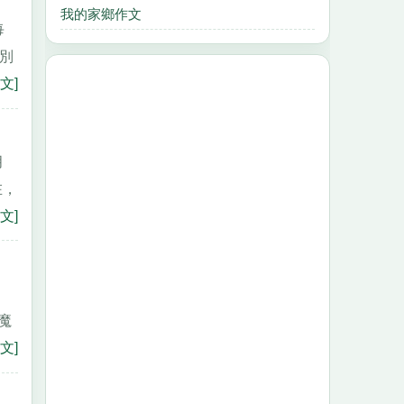
我的家鄉作文
每
着別
文]
月
在，
文]
魔
文]