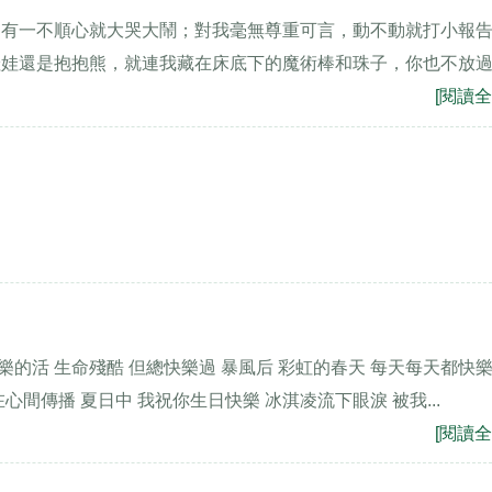
，有一不順心就大哭大鬧；對我毫無尊重可言，動不動就打小報
娃娃還是抱抱熊，就連我藏在床底下的魔術棒和珠子，你也不放
[閱讀全
樂的活 生命殘酷 但總快樂過 暴風后 彩虹的春天 每天每天都快
心間傳播 夏日中 我祝你生日快樂 冰淇凌流下眼淚 被我...
[閱讀全