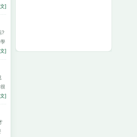
文]
?
同學
文]
祝
識很
文]
才
要