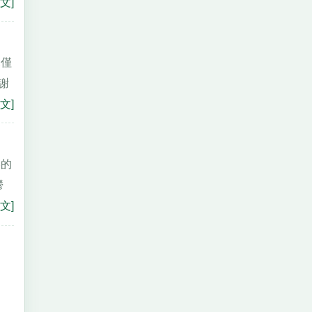
文]
兒僅
謝
文]
美的
鬱
文]