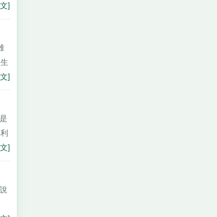
文]
雖
在生
文]
還是
袁利
文]
你說