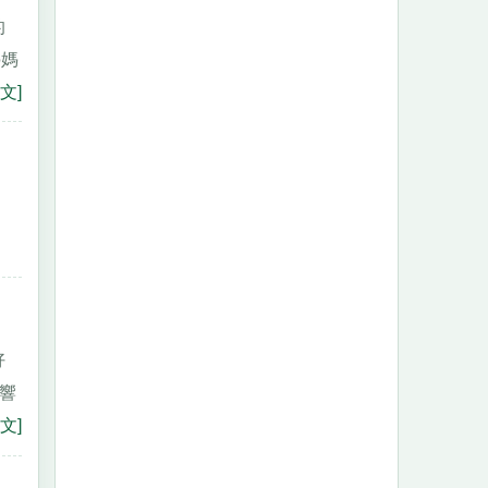
的
媽媽
文]
好
、響
文]