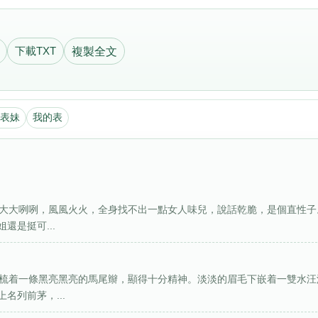
下載TXT
複製全文
表妹
我的表
都大大咧咧，風風火火，全身找不出一點女人味兒，說話乾脆，是個直性子
還是挺可...
常梳着一條黑亮黑亮的馬尾辮，顯得十分精神。淡淡的眉毛下嵌着一雙水汪
名列前茅，...