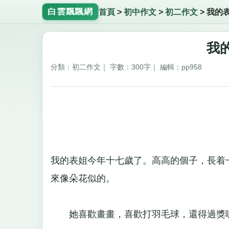
白雲飄飄網
首頁
>
初中作文
>
初二作文
>
我的
我的
分類：初二作文｜ 字數：300字｜ 編輯：pp958
我的表姐今年十七歲了。高高的個子，長着
來像朵花似的。
她喜歡畫畫，喜歡打羽毛球，還得過獎呢