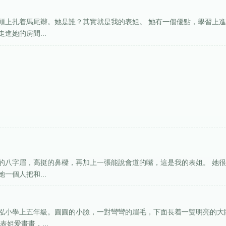
頭上扎着馬尾辮。她是誰？其實就是我的表姐。 她有一個優點，學習上
進她的房間...
的八字眉，高挺的鼻樑，再加上一張能說會道的嘴，這是我的表姐。 她
一個人把和...
泓小學上五年級。圓圓的小臉，一對彎彎的眉毛，下面長着一雙明亮的大
姐愛畫畫，...