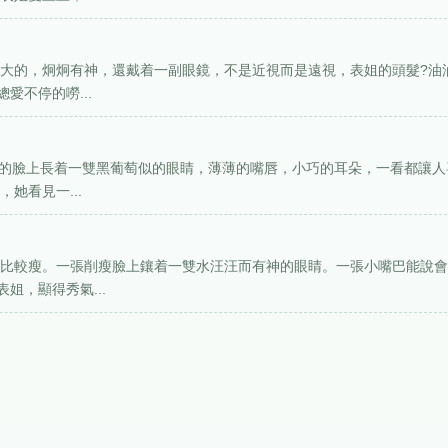
大大的，炯炯有神，還戴着一副眼鏡，不是近視而是遠視，表姐的頭髮?油
愛不停的嘮...
圓的臉上長着一雙黑葡萄似的眼睛，薄薄的嘴唇，小巧的耳朵，一看都讓人
她看見一...
但比較瘦。一張削瘦臉上鑲着一雙水汪汪而有神的眼睛。一張小嘴巴能說
姐，顯得秀氣...