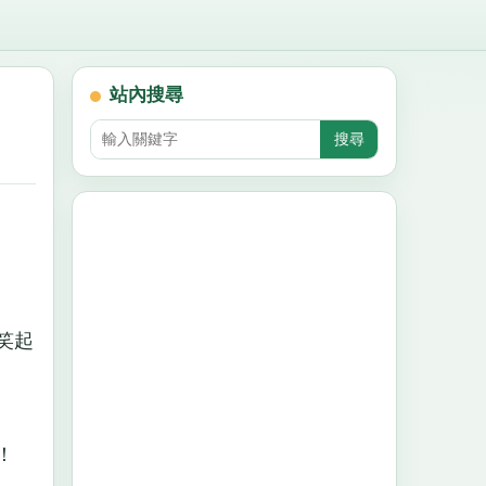
站內搜尋
笑起
啊！