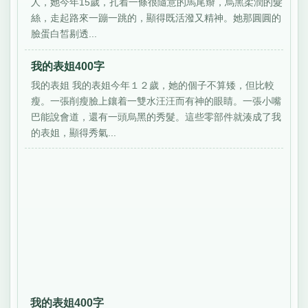
人，她今年15歲，扎着一條很隨意的馬尾辮，烏黑柔潤的髮
絲，走起路來一蹦一跳的，顯得既活潑又精神。她那圓圓的
臉蛋白皙剔透...
我的表姐400字
我的表姐 我的表姐今年１２歲，她的個子不算矮，但比較
瘦。一張削瘦臉上鑲着一雙水汪汪而有神的眼睛。一張小嘴
巴能說會道，還有一頭烏黑的秀髮。這些零部件就湊成了我
的表姐，顯得秀氣...
我的表姐400字