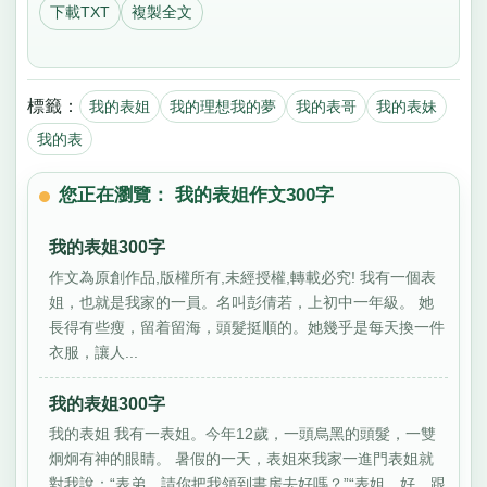
下載TXT
複製全文
標籤：
我的表姐
我的理想我的夢
我的表哥
我的表妹
我的表
您正在瀏覽： 我的表姐作文300字
我的表姐300字
作文為原創作品,版權所有,未經授權,轉載必究! 我有一個表
姐，也就是我家的一員。名叫彭倩若，上初中一年級。 她
長得有些瘦，留着留海，頭髮挺順的。她幾乎是每天換一件
衣服，讓人...
我的表姐300字
我的表姐 我有一表姐。今年12歲，一頭烏黑的頭髮，一雙
炯炯有神的眼睛。 暑假的一天，表姐來我家一進門表姐就
對我說：“表弟，請你把我領到書房去好嗎？”“表姐，好，跟