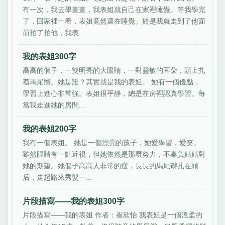
有一次，我去學畫畫，我表姐就自己在家裡睡覺。等我學完
了，回家裡一看，表姐竟然還在睡覺。於是我就走到了他面
前拍了拍他，我表...
我的表姐300字
高高的個子，一雙明亮的大眼睛，一對靈敏的耳朵，頭上扎
着馬尾辮。她是誰？其實就是我的表姐。 她有一個優點，
學習上進心非常強。表姐很平靜，總是在房裡認真學習。每
當我走進她的房間...
我的表姐200字
我有一個表姐。 她是一個漂亮的孩子，她愛學習，愛笑。
雖然眼睛有一點近視，但她依然是那麼努力，不辜負姑姑對
她的期望。她個子高高人非常的瘦，長長的馬尾辮扎在頭
后，走起路來秀髮一...
片段描寫——我的表姐300字
片段描寫——我的表姐 作者：崔欣怡 我表姐是一個溫柔的