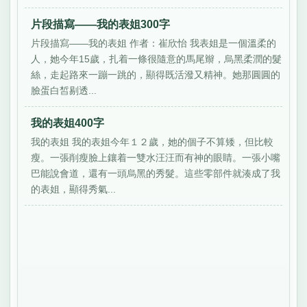
片段描寫——我的表姐300字
片段描寫——我的表姐 作者：崔欣怡 我表姐是一個溫柔的
人，她今年15歲，扎着一條很隨意的馬尾辮，烏黑柔潤的髮
絲，走起路來一蹦一跳的，顯得既活潑又精神。她那圓圓的
臉蛋白皙剔透...
我的表姐400字
我的表姐 我的表姐今年１２歲，她的個子不算矮，但比較
瘦。一張削瘦臉上鑲着一雙水汪汪而有神的眼睛。一張小嘴
巴能說會道，還有一頭烏黑的秀髮。這些零部件就湊成了我
的表姐，顯得秀氣...