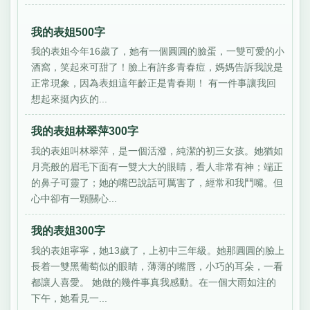
我的表姐500字
我的表姐今年16歲了，她有一個圓圓的臉蛋，一雙可愛的小
酒窩，笑起來可甜了！臉上有許多青春痘，媽媽告訴我說是
正常現象，因為表姐這年齡正是青春期！ 有一件事讓我回
想起來挺內疚的...
我的表姐林翠萍300字
我的表姐叫林翠萍，是一個活潑，純潔的初三女孩。她猶如
月亮般的眉毛下面有一雙大大的眼睛，看人非常有神；端正
的鼻子可靈了；她的嘴巴說話可厲害了，經常和我鬥嘴。但
心中卻有一顆關心...
我的表姐300字
我的表姐寧寧，她13歲了，上初中三年級。她那圓圓的臉上
長着一雙黑葡萄似的眼睛，薄薄的嘴唇，小巧的耳朵，一看
都讓人喜愛。 她做的幾件事真我感動。在一個大雨如注的
下午，她看見一...