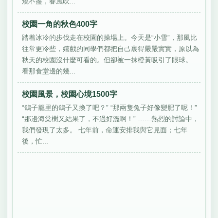
燒不盡，春風吹...
校園一角的秋色400字
踏着冰冷的步伐走在校園的操場上。今天是“小雪”，那風比
往常更冷些，嬉戲的同學們都把自己裹得嚴嚴實實，原以為
秋天的校園沒什麼可看的。但卻被一抹橙黃吸引了眼球。
看那食堂邊的幾...
校園風景，校園心境1500字
“鴿子籠里的鴿子又換了吧？” “那兩隻兔子好像變肥了呢！”
“那邊海棠樹又結果了，不過好澀啊！” ……熱烈的討論中，
我們發現了太多。 七年前，命運安排我與它見面；七年
後，忙...