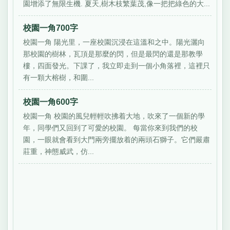
園增添了無限生機. 夏天,樹木枝繁葉茂,像一把把綠色的大...
校園一角700字
校園一角 陽光里，一座校園沉浸在這溫和之中。陽光灑向
那校園的樹林，瓦頂是那麼的閃，但是最閃的還是那教學
樓，四面發光。下課了，我立即走到一個小角落裡，這裡只
有一顆大榕樹，和圍...
校園一角600字
校園一角 校園的風兒輕輕吹拂着大地，吹來了一個新的學
年，同學們又回到了可愛的校園。 每當你來到我們的校
園，一眼就會看到大門兩旁擺放着的兩頭石獅子。它們嚴肅
莊重，神態威武，仿...