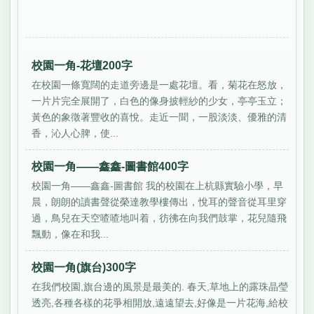
校園一角-花壇200字
在校園一條寬闊的走道旁邊是一處花壇。看，菊花在怒放，
一片片完全展開了，白色的像身披輕紗的少女，亭亭玉立；
黃色的象徵著豐收的喜悅。走近一聞，一股淡淡、優雅的清
香，沁人心脾，使...
校園一角——鑫鑫-圖書館400字
校園一角——鑫鑫-圖書館 我的校園在上杭縣實驗小學，早
晨，朗朗的讀書聲從榮達教學樓傳出，悅耳的聲音從耳里穿
過，鳥兒在天空喳喳地叫着，彷彿在向我們鼓掌，花兒隨飛
飄動，像在和我...
校園一角(旗台)300字
在我們校園,旗台邊的風景是最美的. 春天,草地上的露珠晶瑩
透亮,各種各樣的花爭相開放,遠遠望去,好像是一片花海,給校