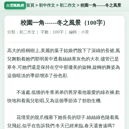
首頁
>
初中作文
>
初二作文
>
校園一角------冬之風景
白雲飄飄網
校園一角------冬之風景（100字）
分類：初二作文｜ 字數：100字｜ 編輯：小景
高大的梧桐樹上,美麗的葉子姑娘們脫下了深綠的長裙,風
兒舞動着她們那明黃中透着絲絲青灰色的大衣.儘管已是
寒冬,可她們還是保持在空中那優美的旋轉,旋轉的舞姿為
這個暗淡的季節增添了份色彩.
不遠處,低矮的冬青弟弟仍舊穿着他最愛的綠衣褲,歡
快地和着風兒歌唱,又為這個季節添了勃勃生機.
花壇里的龍爪槐垂下她長長的辯子.絲絲綠色隨着風
兒飛起,似乎在告訴我們:冬天已經來臨,春天還會遠嗎?