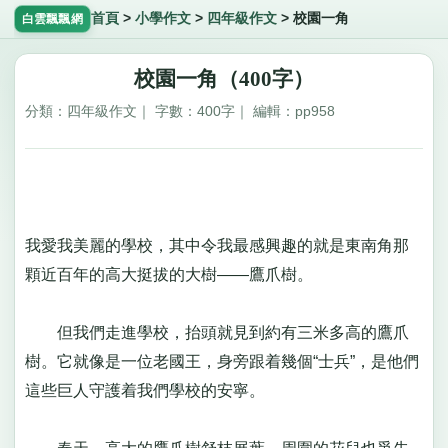
首頁
>
小學作文
>
四年級作文
>
校園一角
白雲飄飄網
校園一角（400字）
分類：四年級作文｜ 字數：400字｜ 編輯：pp958
我愛我美麗的學校，其中令我最感興趣的就是東南角那
顆近百年的高大挺拔的大樹——鷹爪樹。
但我們走進學校，抬頭就見到約有三米多高的鷹爪
樹。它就像是一位老國王，身旁跟着幾個“士兵”，是他們
這些巨人守護着我們學校的安寧。