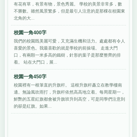
有花有草，有景有物，景色秀麗。 學校的美景非常多，數
不勝數。雖然風景繁多，但是最引人注意的是那棵在校園東
北角的大...
校園一角400字
我們的校園既美麗可愛，又充滿生機和活力。處處都有令人
喜愛的景色。我最喜歡的就是學校的前操場。 走進大門
口，有兩顆一米多高的鐵樹，針形的葉子是那麼整齊的排
着。 站在大門口，展...
校園一角450字
校園裡有一根筆直的升旗杆。 這根升旗杆矗立在教學樓南
邊。無論風吹雨打，升旗杆依然高高地立着。每周星期一，
鮮艷的五星紅旗都會被升旗班升到高空，可是同學們注意到
的卻是紅旗。如果...