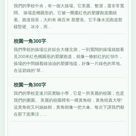
我們的學校中央，有一個大操場。它美麗、整潔，還非常寬
闊。 操場是橢圓形的。它被一圈棗紅色的塑膠跑道圍繞
着。跑道很長，大約有 兩百米 那麼長。它不像水泥跑道那
樣堅硬、冰冷，而...
校園一角300字
我們學校的操場位於綜合大樓北側，一到寬闊的操場就能看
見200米紅色橢圓形的塑膠跑道，就像一條鮮紅的紅領巾，
操場的中間鋪着綠油油的塑膠地毯，好像一片綠色的草地。
在這碧綠的“草...
校園一角300字
我們的學校是達川區實驗小學，它是一所美麗的校園，也是
我們的樂園。 美麗的校園裡有一棵黃角樹，黃角樹真大呀!
這黃角樹又叫姊妹樹，黃角樹像一把大傘。每次下課我們都
在那下面乘涼，...