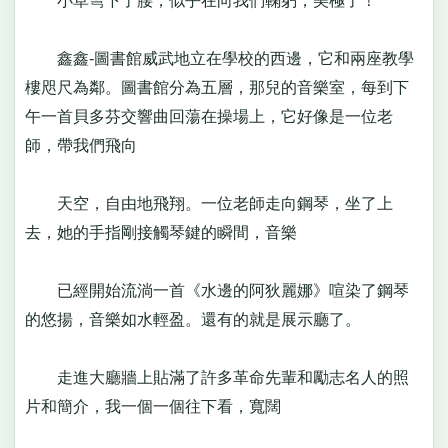
小草彎下了腰，似乎在向我們鞠躬，美極了！
鑫鑫-圖書館威武地立在學校的西邊，它和兩座教學
樓咫尺為鄰。圖書館分為五層，那兒的音樂室，每到下
午一首貝多芬交響曲回蕩在操場上，它好像是一位老
師，帶我們飛向
天空，自由地飛翔。一位老師走向鋼琴，坐了上
去，她的手指剛接觸琴鍵的瞬間，音樂
已經開始流淌一首《水邊的阿狄麗娜》喧染了鋼琴
的悠揚，音樂如水輕盈。還有的就是展示廳了。
走進大廳牆上貼滿了許多革命先輩和勵志名人的照
片和簡介，我一個一個往下看，寬闊