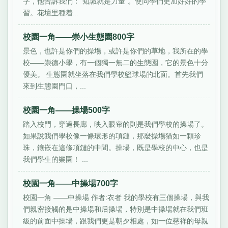
字，他告訴我們：“知識就是力量”。使同學們更加好好的學
習。花壇里種着...
校園一角——崇小生態園800字
景色，也許是你們的操場，或許是你們的草地，我所在的學
校——崇德小學，有一個獨一無二的生態園，它的景色十分
優美。 生態園就坐落在我們學校籃球場的北面。首先我們
來到生態園門口，...
校園一角——操場500字
踏入校門，穿過長廊，映入眼帘的則是我們學校的操場了。
如果說我們學校像一條環形的項鏈，那麼操場猶如一顆珍
珠，鑲嵌在這條項鏈的中間。操場，既是學校的中心，也是
我們學生的樂園！ ...
校園一角——中操場700字
校園一角 ——中操場 作者:衣者 我的學校有三個操場，與我
們親密接觸的是中操場和后操場，特別是中操場就在我們班
級的前面中操場，跟我們更是朝夕相處，如一位慈祥的母親