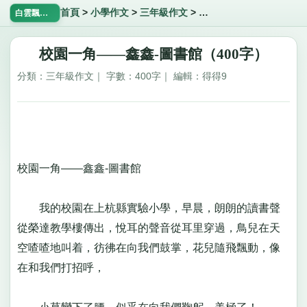
首頁
>
小學作文
>
三年級作文
>
校園一角——鑫鑫-圖書
白雲飄飄網
校園一角——鑫鑫-圖書館（400字）
分類：三年級作文｜ 字數：400字｜ 編輯：得得9
校園一角——鑫鑫-圖書館
我的校園在上杭縣實驗小學，早晨，朗朗的讀書聲
從榮達教學樓傳出，悅耳的聲音從耳里穿過，鳥兒在天
空喳喳地叫着，彷彿在向我們鼓掌，花兒隨飛飄動，像
在和我們打招呼，