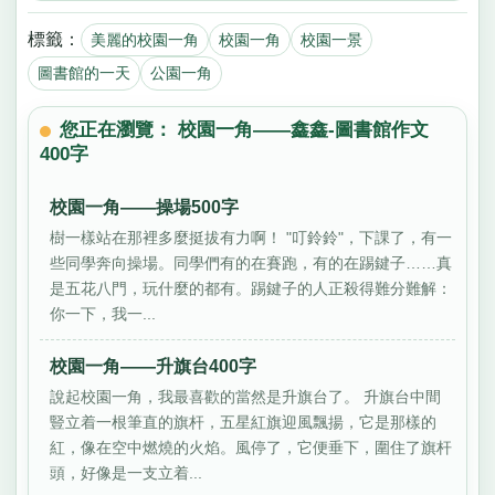
標籤：
美麗的校園一角
校園一角
校園一景
圖書館的一天
公園一角
您正在瀏覽： 校園一角——鑫鑫-圖書館作文
400字
校園一角——操場500字
樹一樣站在那裡多麼挺拔有力啊！ "叮鈴鈴"，下課了，有一
些同學奔向操場。同學們有的在賽跑，有的在踢鍵子……真
是五花八門，玩什麼的都有。踢鍵子的人正殺得難分難解：
你一下，我一...
校園一角——升旗台400字
說起校園一角，我最喜歡的當然是升旗台了。 升旗台中間
豎立着一根筆直的旗杆，五星紅旗迎風飄揚，它是那樣的
紅，像在空中燃燒的火焰。風停了，它便垂下，圍住了旗杆
頭，好像是一支立着...