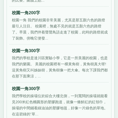
的比賽。圍牆上貼...
校園一角200字
校園一角 我們的校園非常美麗，尤其是那五顏六色的路燈
最引人注目。 校園裡，無處不見的就是五顏六色的路燈
了。早晨，我們伴着聲聲鳥語走進了校園，此時的路燈就成
了裝飾。傍晚它便發...
校園一角300字
我們的學校是達川區實驗小學，它是一所美麗的校園，也是
我們的樂園。 美麗的校園裡有一棵黃角樹，黃角樹真大呀!
這黃角樹又叫姊妹樹，黃角樹像一把大傘。每次下課我們都
在那下面乘涼，...
校園一角300字
我們學校的操場位於綜合大樓北側，一到寬闊的操場就能看
見200米紅色橢圓形的塑膠跑道，就像一條鮮紅的紅領巾，
操場的中間鋪着綠油油的塑膠地毯，好像一片綠色的草地。
在這碧綠的“草...