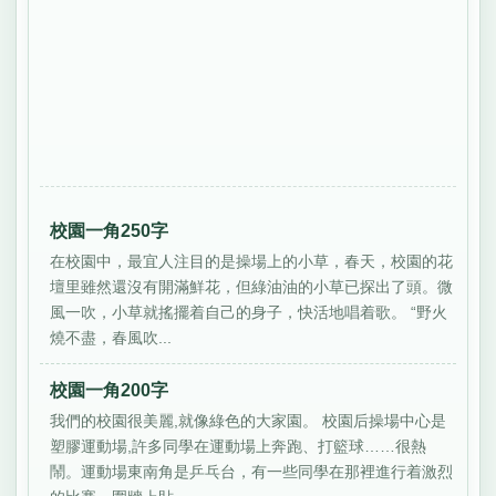
校園一角250字
在校園中，最宜人注目的是操場上的小草，春天，校園的花
壇里雖然還沒有開滿鮮花，但綠油油的小草已探出了頭。微
風一吹，小草就搖擺着自己的身子，快活地唱着歌。 “野火
燒不盡，春風吹...
校園一角200字
我們的校園很美麗,就像綠色的大家園。 校園后操場中心是
塑膠運動場,許多同學在運動場上奔跑、打籃球……很熱
鬧。運動場東南角是乒乓台，有一些同學在那裡進行着激烈