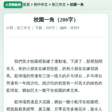
首頁
>
初中作文
>
初三作文
>
校園一角
白雲飄飄網
校園一角（200字）
分類：初三作文｜ 字數：200字｜ 編輯：得得9
我們英才校園裡新建了運動場。下課了，那裡熱鬧
非凡，有的小朋友在練習投藍，的有小朋友在練習跳
馬。藍球場的旁邊有三張一樣大的乒乓球台，乒乓球台
旁邊有一年跳沙坑。跳沙坑的前面有一付高大的綠色的
藍球架。猶如巨大一般守在校園的東北角。
藍球場西邊是大花園，猶如一艘小船浮在校園裡。
裡面栽着黃綬帶、廣玉蘭、月季花等多種花卉，最令人