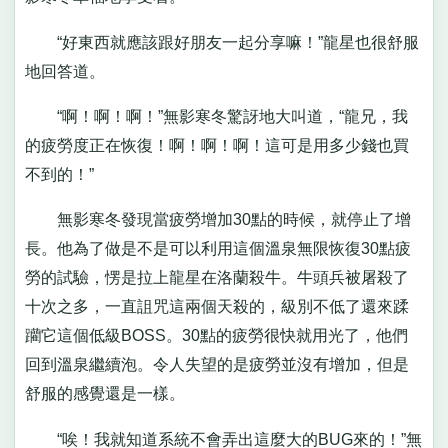
“好東西就應該跟好朋友一起分享嘛！”龍星也很舒服
地回答道。
“啊！啊！啊！”無影寒冬驚訝地大叫道，“龍兄，我
的疲勞度正在恢復！啊！啊！啊！這可是用多少錢也買
不到的！”
無影寒冬發現當疲勞增加30點的時候，就停止了增
長。他為了做是不是可以利用這個溫泉無限恢復30點疲
勞的試驗，愣是拉上龍星在洛蘭殺牛。牛頭兵被屠殺了
十次之多，一直詛咒這兩個天殺的，級別不低了還來蹂
躪它這個低級BOSS。30點的疲勞很快就用光了，他們
回到溫泉繼續泡。令人失望的是疲勞並沒有增加，但是
舒服的感覺還是一樣。
“唉！我就知道系統不會弄出這麼大的BUG來的！”無