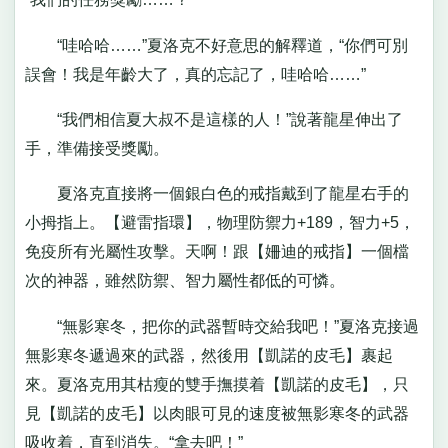
“哇哈哈……”夏洛克不好意思的解釋道，“你們可別
誤會！我是年齡大了，真的忘記了，哇哈哈……”
“我們相信夏大叔不是這樣的人！”說著龍星伸出了
手，準備接受獎勵。
夏洛克直接將一個銀白色的戒指戴到了龍星右手的
小拇指上。【避雷指環】，物理防禦力+189，智力+5，
免疫所有光屬性攻擊。天啊！跟【姍迪的戒指】一個檔
次的神器，雖然防禦、智力屬性都低的可憐。
“無影寒冬，把你的武器暫時交給我吧！”夏洛克接過
無影寒冬遞過來的武器，然後用【凱諾的皮毛】裹起
來。夏洛克用其枯瘦的雙手撫摸着【凱諾的皮毛】，只
見【凱諾的皮毛】以肉眼可見的速度被無影寒冬的武器
吸收着，直到消失。“拿去吧！”