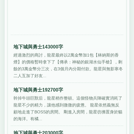
地下城與勇士143000字
經過激烈的商討，龍星最終以2萬金幣加1包【林納斯的香
煙】的價格暫時拿下了【傳承：神秘的銀湖水仙手槍】，剩
餘的3萬金幣分三次，在3個月內分期付款。龍星與無影寒冬
二人互加了好友...
地下城與勇士192700字
幹掉牛頭巨獸后，龍星稍作整頓。這個怪物兵陣確實消耗了
龍星不少的精力，讓他感到微微的疲憊。 龍星依然義無反
顧地走進了BOSS的房間。 剛進入房間，龍星彷彿置身於貓
的海洋。有橘...
地下城與勇士203000字