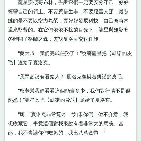
龍星安頓哥布林，告訴它們一定要安分守己，好好
經營自己的領土。不要惹是生非，不要殘害人類，最關
鍵的是不要以蠻力為榮，要好好發展科技，自己會時常
過來監督的。在它們依依不捨的目光下，龍星與無影寒
冬離開了格蘭之森，去找夏洛克交付任務。
“夏大叔，我們完成任務了！”說著龍星把【凱諾的皮
毛】遞給了夏洛克。
“我果然沒有看錯人！”夏洛克撫摸着凱諾的皮毛。
“您老幫我們看看這個能賣多少，我們對行情不是很
熟悉！”龍星又把【凱諾的骨爪】遞給了夏洛克。
“啊！”夏洛克非常驚奇，“如果你們二位不介意，我
想收藏它，畢竟這個對我來說有着非常大的意義。當
然，我不會讓你們吃虧的，我出八萬金幣！”