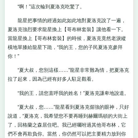
“啊！”這次輪到夏洛克吃驚了。
龍星把事情的經過如此如此地對夏洛克說了一遍，
夏洛克強烈要求龍星換上【哥布林套裝】讓他看一下。
當龍星換上【哥布林套裝】的時候，夏洛克竟然老淚縱
橫地單膝給龍星下跪，“我的王，您的子民夏洛克參拜
你！”
“夏大叔，您別這樣……”龍星非常難為情，把夏洛克
拉了起來，因為已經有好多人駐足觀看。
“我的王，請您直呼我的姓名！”夏洛克謙卑地說道。
“夏大叔，您……”龍星看到夏洛克倔強的眼神，只好
說道，“夏洛克，我希望您不要再睡到赫爾瑪頓的大街上
了，回格蘭之森居住吧。我已經囑咐過其他哥布林，它
們不會再欺負你。當然，你仍然可以把主要精力放到你