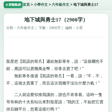
首頁
>
小學作文
>
六年級作文
>
地下城與勇士17
白雲飄飄網
地下城與勇士17（2900字）
分類：六年級作文｜ 字數：2900字｜ 編輯：小景
龍星把【凱諾的骨爪】遞給無影寒冬，說：“這個屬性不
錯，應該可以賣幾萬金幣，你拿去賣了吧！”
無影寒冬接過【凱諾的骨爪】一看，說：“不，不，
不，這個太貴重了，而且這次我幾乎沒出什麼力氣！”
二人就這麼你推我讓的，誰也不肯拿着。這時一隻
哥布林的十夫長站出來對龍星說：“我的王，不如把它賣
掉后錢平分，您看這樣行嗎？”