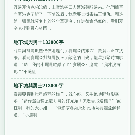
經過夏洛克的治療，上官浩等四人逐漸蘇醒過來。他們簡單
向夏洛克了解了一下情況后，執意要去找毒貓王報仇。剛進
第一張圖就莫名其妙的全軍覆沒，任誰都會憋氣的。看到夏
洛克提到哥布林國...
地下城與勇士133000字
龍星與凱麗風塵僕僕地趕到了賽麗亞的旅館，賽麗亞正在煲
湯。看到賽麗亞對凱麗投來了敵意的目光，龍星抓緊時間哄
道：“喲，我的小麗還吃醋了？” 賽麗亞回應道：“我才沒有
呢？”不過紅...
地下城與勇士213000字
賽麗亞看到龍星虛弱的樣子，既心疼、又生氣地問無影寒
冬：“虧你還自稱是龍哥哥的好兄弟！怎麼弄成這樣？” “冤
枉啊，我的大小姐……”無影寒冬如此如此地向賽麗亞解釋
道。 “小麗啊...