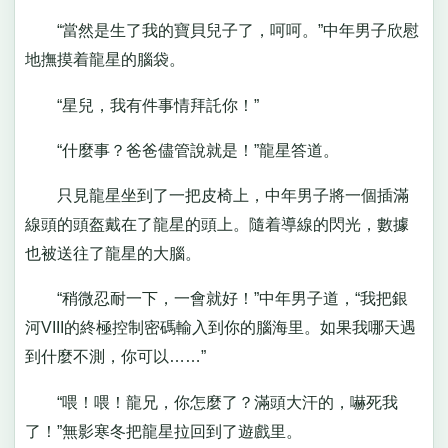
“當然是生了我的寶貝兒子了，呵呵。”中年男子欣慰
地撫摸着龍星的腦袋。
“星兒，我有件事情拜託你！”
“什麼事？爸爸儘管說就是！”龍星答道。
只見龍星坐到了一把皮椅上，中年男子將一個插滿
線頭的頭盔戴在了龍星的頭上。隨着導線的閃光，數據
也被送往了龍星的大腦。
“稍微忍耐一下，一會就好！”中年男子道，“我把銀
河VIII的終極控制密碼輸入到你的腦海里。如果我哪天遇
到什麼不測，你可以……”
“喂！喂！龍兄，你怎麼了？滿頭大汗的，嚇死我
了！”無影寒冬把龍星拉回到了遊戲里。