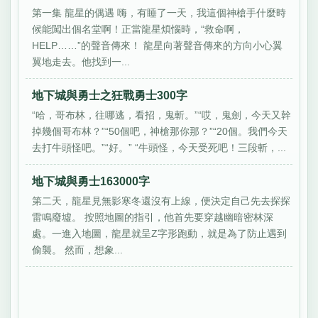
第一集 龍星的偶遇 嗨，有睡了一天，我這個神槍手什麼時
候能闖出個名堂啊！正當龍星煩惱時，“救命啊，
HELP……”的聲音傳來！ 龍星向著聲音傳來的方向小心翼
翼地走去。他找到一...
地下城與勇士之狂戰勇士300字
“哈，哥布林，往哪逃，看招，鬼斬。”“哎，鬼劍，今天又幹
掉幾個哥布林？”“50個吧，神槍那你那？”“20個。我們今天
去打牛頭怪吧。”“好。” “牛頭怪，今天受死吧！三段斬，...
地下城與勇士163000字
第二天，龍星見無影寒冬還沒有上線，便決定自己先去探探
雷鳴廢墟。 按照地圖的指引，他首先要穿越幽暗密林深
處。一進入地圖，龍星就呈Z字形跑動，就是為了防止遇到
偷襲。 然而，想象...