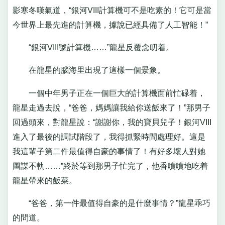
影寒冬嘆氣道，“銀河VIII計算機可不是吃素的！它可是當
今世界上最先進的計算機，據說已經具備了人工智能！”
“銀河VIII號計算機……”龍星反覆念叨着。
在龍星的腦海里出現了這樣一個景象。
一個中年男子正在一個巨大的計算機面前忙碌着，
龍星走過去說，“爸爸，媽媽讓我給你送飯來了！”那男子
回過頭來，對龍星說：“謝謝你，我的寶貝兒子！銀河VIII
進入了最後的調試階段了，我得抓緊時間處理好。這是
我這輩子第二件最值得自豪的事情了！有好多壞人對她
圖謀不軌……”終於等到那男子忙完了，他香噴噴地吃着
龍星帶來的飯菜。
“爸爸，第一件最值得自豪的是什麼事情？”龍星乖巧
的問道。