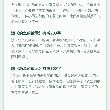
自從學過《釣魚的啟示》這篇課文，我的感受是：不能貪圖
小便宜，而失去了重要的東西——道德！ 一個月光如水的
夜晚，一位小男孩和他的爸爸去釣魚。他們在鱸魚捕撈日的
前兩小時釣到了一...
讀《釣魚的啟示》有感700字
讀《釣魚的啟示》有感四川射洪復興鎮中心小學校 5.2班 岳
彪 這學期我們學習了《釣魚的啟示》這篇課文。課文主要
講講述了一位父親要他兒子把好不容易釣到的一條大鱸魚放
回到湖裡的...
讀《釣魚的啟示》有感300字
“道德只是個簡單的是與非的問題，實踐起來卻很難”這句話
看似簡單，但卻隱藏着一個大道理。自從我學了《釣魚的啟
示》這篇文章，我才知道這句話的真正含義。 這篇文章的
主要內容是：作...