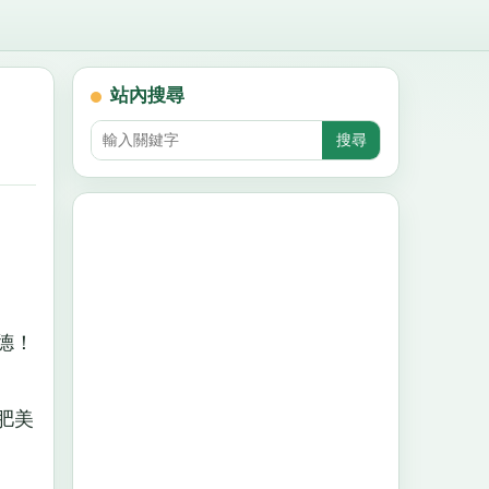
站內搜尋
德！
肥美