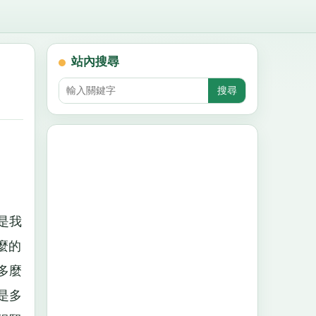
站內搜尋
是我
麼的
多麼
是多