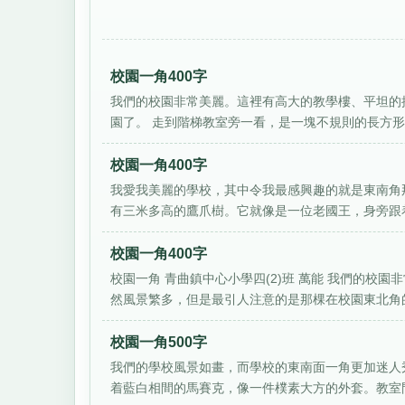
校園一角400字
我們的校園非常美麗。這裡有高大的教學樓、平坦的
園了。 走到階梯教室旁一看，是一塊不規則的長方形綠
校園一角400字
我愛我美麗的學校，其中令我最感興趣的就是東南角
有三米多高的鷹爪樹。它就像是一位老國王，身旁跟着幾
校園一角400字
校園一角 青曲鎮中心小學四(2)班 萬能 我們的校
然風景繁多，但是最引人注意的是那棵在校園東北角的大
校園一角500字
我們的學校風景如畫，而學校的東南面一角更加迷人秀
着藍白相間的馬賽克，像一件樸素大方的外套。教室門