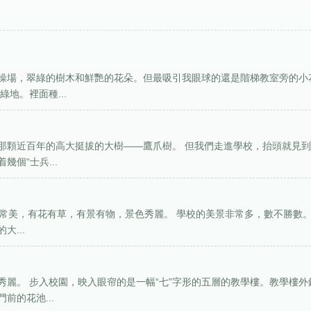
操場，翠綠的樹木和鮮艷的花朵。但最吸引我眼球的還是階梯教室旁的小
地。裡面種...
那顆近百年的高大挺拔的大樹——鷹爪樹。 但我們走進學校，抬頭就見
個“士兵...
園非常美，有花有草，有景有物，景色秀麗。 學校的美景非常多，數不勝數
...
麗。 步入校園，映入眼帘的是一幅“七”字形的五層的教學樓。教學樓外
前的花池...