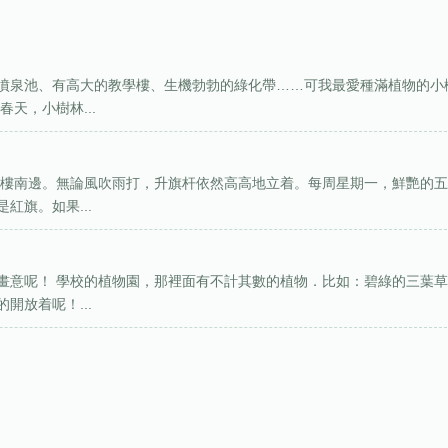
噴泉池、有高大的教學樓、生機勃勃的綠化帶……可我最愛種滿植物的小
天，小樹林...
學樓南邊。無論風吹雨打，升旗杆依然高高地立着。每周星期一，鮮艷的
紅旗。如果...
畫意呢！ 學校的植物園，那裡面有不計其數的植物．比如：碧綠的三葉
開放着呢！...