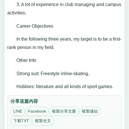
3. A lot of experience in club managing and campus
activities.
Career Objectives
In the following three years, my target is to be a first-
rank person in my field.
Other Info
Strong suit: Freestyle inline-skating.
Hobbies: literature and all kinds of sport games.
分享這篇內容
LINE
Facebook
複製分享文案
複製連結
下載TXT
複製全文